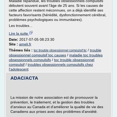
Maladie répandue, les troubles obsessionnels compulsifs
débutent souvent avant l'âge de 25 ans. Si les causes de
cette affection restent méconnues, on a déjà identifié ses
facteurs favorisants (hérédité, dysfonctionnement cérébral,
problèmes psychologiques ou immunitaires).
Les troubles...
Lire la suite
Date:
2017-07-05 08:23:30
Site :
ameli.fr
Thèmes liés :
/
trouble
toc trouble obsessionnel compulsif tic
obsessionnel compulsif toc causes
/
maladie toc troubles
obsessionnels compulsifs
/
toc trouble obsessionnel
compulsif
/
troubles obsessionnels compulsifs chez
l'adolescent
ADAC/ACTA
La mission de notre association est de promouvoir la
prévention, le traitement, et la gestion des troubles
d'anxieux au Canada et d'améliorer la qualité de vie des
Canadiens aux prises avec des problèmes d'anxiété.