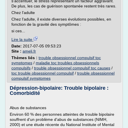
s'accentuer, le stress représentant un facteur aggravant.
De plus, les cas de guérison spontanée restent très rares.
Chez l'adulte
Chez l'adulte, il existe diverses évolutions possibles, en
fonction de la gravité des symptômes :
si ces...
Lire la suite
Date:
2017-07-05 09:53:23
Site :
ameli.fr
Thèmes liés :
trouble obsessionnel compulsif toc
symptomes
/
maladie toc troubles obsessionnels
compulsifs
/
trouble obsessionnel compulsif toc causes
/
toc trouble obsessionnel compulsif
/
trouble obsessionnel
compulsif symptomes
Dépression-bipolaire: Trouble bipolaire :
Comorbidité
Abus de substances
Environ 60 % des personnes atteintes de trouble bipolaire
souffrent d'un problème d'abus de substances (NIMH,
2000) et une étude récente du National Institute of Mental