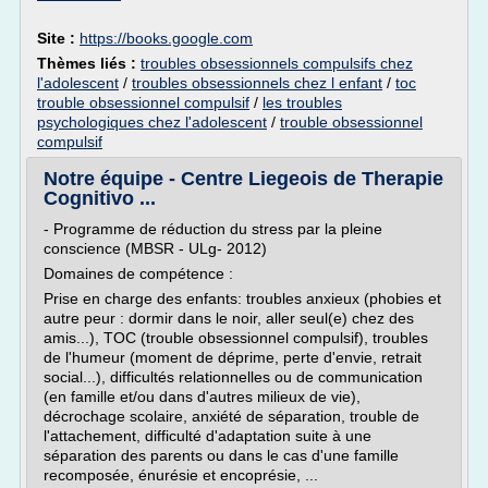
Site :
https://books.google.com
Thèmes liés :
troubles obsessionnels compulsifs chez
l'adolescent
/
troubles obsessionnels chez l enfant
/
toc
trouble obsessionnel compulsif
/
les troubles
psychologiques chez l'adolescent
/
trouble obsessionnel
compulsif
Notre équipe - Centre Liegeois de Therapie
Cognitivo ...
- Programme de réduction du stress par la pleine
conscience (MBSR - ULg- 2012)
Domaines de compétence :
Prise en charge des enfants: troubles anxieux (phobies et
autre peur : dormir dans le noir, aller seul(e) chez des
amis...), TOC (trouble obsessionnel compulsif), troubles
de l'humeur (moment de déprime, perte d'envie, retrait
social...), difficultés relationnelles ou de communication
(en famille et/ou dans d'autres milieux de vie),
décrochage scolaire, anxiété de séparation, trouble de
l'attachement, difficulté d'adaptation suite à une
séparation des parents ou dans le cas d'une famille
recomposée, énurésie et encoprésie, ...