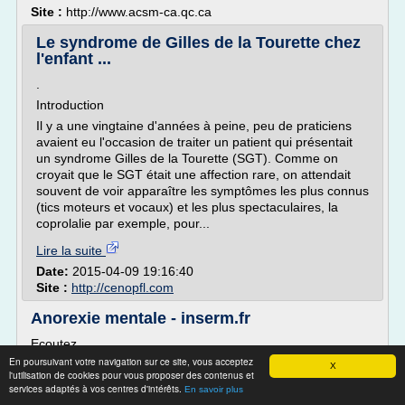
Site :
http://www.acsm-ca.qc.ca
Le syndrome de Gilles de la Tourette chez
l'enfant ...
.
Introduction
Il y a une vingtaine d'années à peine, peu de praticiens
avaient eu l'occasion de traiter un patient qui présentait
un syndrome Gilles de la Tourette (SGT). Comme on
croyait que le SGT était une affection rare, on attendait
souvent de voir apparaître les symptômes les plus connus
(tics moteurs et vocaux) et les plus spectaculaires, la
coprolalie par exemple, pour...
Lire la suite
Date:
2015-04-09 19:16:40
Site :
http://cenopfl.com
Anorexie mentale - inserm.fr
Ecoutez
En poursuivant votre navigation sur ce site, vous acceptez
Anorexie mentale
X
l'utilisation de cookies pour vous proposer des contenus et
Dossier réalisé en collaboration avec le Dr Nathalie Godart,
services adaptés à vos centres d'intérêts.
En savoir plus
Service de psychiatrie de l'adolescent et du jeune adulte à