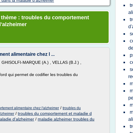
 dans la maladie d'alzheimer
t
al
le thème : troubles du comportement
t
d'alzheimer
d'
s
c
d
nt alimentaire chez l ...
p
c
 GHISOLFI-MARQUE (A.) , VELLAS (B.J.) ,
s
ord qui permet de codifier les troubles du
re
m
m
p
m
/
rtement alimentaire chez l'alzheimer
troubles du
m
/
troubles du comportement et maladie d
alzheimer
ladie d'alzheimer
/
maladie alzheimer troubles du
al
t