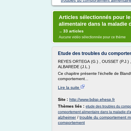
troubles du comportement alimentaire
Articles sélectionnés pour 
alimentaire dans la maladie 
33 articles
→
Aucune vidéo sélectionnée pour ce thème
Etude des troubles du comporteme
REYES ORTEGA (G.) , OUSSET (P.J.) ,
ALBAREDE (J.L.)
Ce chapitre présente l'échelle de Blandf
comportement...
Lire la suite
Site :
http://www.bdsp.ehesp.fr
Thèmes liés :
etude des troubles du compo
comportement alimentaire dans la maladie d'
alzheimer
/
trouble du comportement ma
comportement