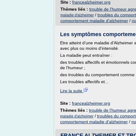
Site :
francealzheimer.org
Thèmes liés :
trouble de l'humeur agre
/
troubles du compor
maladie d'alzheimer
comportement maladie d'alzheimer
/
ma
Les symptômes comportementa
Etre atteint d'une maladie d'Alzheimer 
avec plus ou moins d'intensité.
La maladie peut entraîner :
des troubles affectifs et émotionnels com
de l'humeur ;
des troubles du comportement comme l'agi
Les troubles affectifs et...
Lire la suite
Site :
francealzheimer.org
Thèmes liés :
trouble de l'humeur agre
/
troubles du comport
maladie d'alzheimer
comportement maladie d'alzheimer
/
ma
FRANCE ALZHEIMER ET TRO