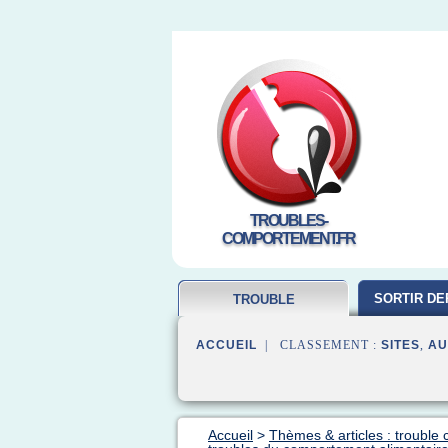
TROUBLES-
COMPORTEMENT.FR
SORTIR DE
TROUBLE
COMPORTEMENT
ACCUEIL
| CLASSEMENT :
SITES
,
AU
Accueil
>
Thèmes & articles : troubl