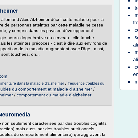
t
t
zheimer
m
allemand Alois Alzheimer décrit cette maladie pour la
fr
re de personnes atteintes par cette maladie ne cesse
c
onde, y compris dans les pays en développement.
s
gie neuro-dégénérative du cerveau : elle touche
s les atteintes précoces - c'est à dire aux environs de
al
apparition de la maladie augmentent avec l'âge : ainsi,
m
sont touchées, on...
al
c
en
.com
m
/
imentaire dans la maladie d'alzheimer
frequence troubles du
oubles du comportement et maladie d alzheimer
/
zheimer
/
comportement du maladie d'alzheimer
 Neuromedia
 non seulement caractérisée par des troubles cognitifs
traction) mais aussi par des troubles nutritionnels
 troubles du comportement alimentaire) qui aggravent la