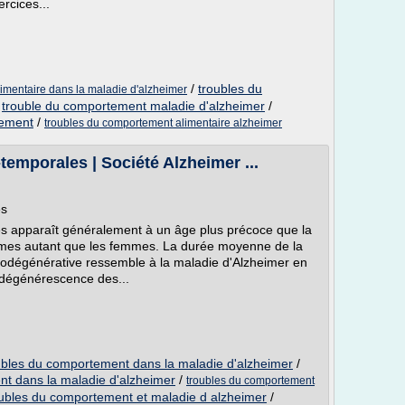
ercices...
/
troubles du
imentaire dans la maladie d'alzheimer
/
trouble du comportement maladie d'alzheimer
/
tement
/
troubles du comportement alimentaire alzheimer
emporales | Société Alzheimer ...
es
s apparaît généralement à un âge plus précoce que la
mmes autant que les femmes. La durée moyenne de la
rodégénérative ressemble à la maladie d'Alzheimer en
e dégénérescence des...
ubles du comportement dans la maladie d'alzheimer
/
nt dans la maladie d'alzheimer
/
troubles du comportement
oubles du comportement et maladie d alzheimer
/