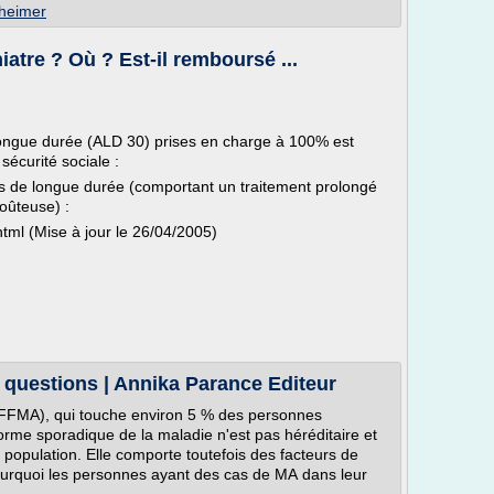
zheimer
tre ? Où ? Est-il remboursé ...
e longue durée (ALD 30) prises en charge à 100% est
 sécurité sociale :
ues de longue durée (comportant un traitement prolongé
oûteuse) :
tml (Mise à jour le 26/04/2005)
questions | Annika Parance Editeur
 (FFMA), qui touche environ 5 % des personnes
forme sporadique de la maladie n'est pas héréditaire et
a population. Elle comporte toutefois des facteurs de
ourquoi les personnes ayant des cas de MA dans leur