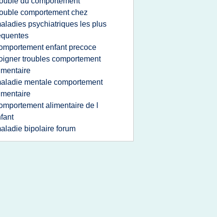
rouble du comportement
rouble comportement chez
aladies psychiatriques les plus
equentes
omportement enfant precoce
oigner troubles comportement
imentaire
aladie mentale comportement
imentaire
omportement alimentaire de l
fant
aladie bipolaire forum