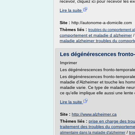
recevoir, cliquez ici pour recevoir les ex
Lire la suite
Site :
http://autonome-a-domicile.com
Thèmes liés :
troubles du comportement al
comportement et maladie d alzheimer
maladie alzheimer troubles du compor
Les dégénérescences fronto-t
Imprimer
Les dégénérescences fronto-temporal
Les dégénérescences fronto-temporale
maladie d'Alzheimer et touche les ho
maladie varie. Ce type de maladie neu
ce qu'elle implique elle aussi une lent
Lire la suite
Site :
http://www.alzheimer.ca
Thèmes liés :
prise en charge des tro
traitement des troubles du comporteme
/
tr
alimentaire dans la maladie d'alzheimer