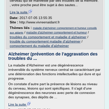
cerveau qui se manifeste par des troubles de la mémoire.
, votre proche peut être sujet à des sautes...
Lire la suite
Date:
2017-07-05 13:55:35
Site :
http://www.vivreenaidant.fr
Thèmes liés :
maladie d'alzheimer comportement et humeur conseils
/
/
maladie d'alzheimer comportement et humeur
aux aidants
troubles du comportement et maladie d alzheimer
/
trouble du comportement maladie d'alzheimer
/
comportement du maladie d'alzheimer
Alzheimer (prévention de l'aggravation des
troubles du ...
La maladie d'Alzheimer est une dégénérescence
irréversible du système nerveux central se caractérisant par
une détérioration des fonctions intellectuelles qui dure et qui
progresse.
On constate d'autre part la présence de lésions au niveau
du cerveau, lésions qui sont spécifiques. Il s'agit d'une
dégénérescence des neurones avec perte de connexion
des synapses, des dépôts de ...
Lire la suite