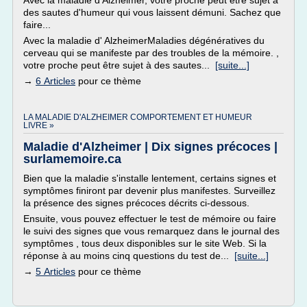
Avec la maladie d'Alzheimer, votre proche peut être sujet à
des sautes d'humeur qui vous laissent démuni. Sachez que
faire...
Avec la maladie d' AlzheimerMaladies dégénératives du
cerveau qui se manifeste par des troubles de la mémoire. ,
votre proche peut être sujet à des sautes...
[suite...]
→
6 Articles
pour ce thème
LA MALADIE D'ALZHEIMER COMPORTEMENT ET HUMEUR
LIVRE »
Maladie d'Alzheimer | Dix signes précoces |
surlamemoire.ca
Bien que la maladie s'installe lentement, certains signes et
symptômes finiront par devenir plus manifestes. Surveillez
la présence des signes précoces décrits ci-dessous.
Ensuite, vous pouvez effectuer le test de mémoire ou faire
le suivi des signes que vous remarquez dans le journal des
symptômes , tous deux disponibles sur le site Web. Si la
réponse à au moins cinq questions du test de...
[suite...]
→
5 Articles
pour ce thème