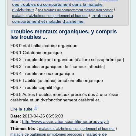
des troubles du comportement dans la maladie
d'alzheimer
/
/
has troubles du comportement maladie d'alzheimer
/
troubles du
maladie d'alzheimer comportement et humeur
comportement et maladie d alzheimer
Troubles mentaux organiques, y compris
les troubles ...
F06.0 état hallucinatoire organique
F06.1 Catatonie organique
F06.2 Trouble délirant organique [d'allure schizophrénique]
F06.3 Troubles organiques de l'humeur [affectifs]
F06.4 Trouble anxieux organique
F06.6 Labilité [asthénie] émotionnelle organique
F06.7 Trouble cognitif léger
F06.8 Autres troubles mentaux précisés dus à une lésion
cérébrale et un dysfonctionnement cérébral et...
Lire la suite
Date:
2010-04-26 06:56:03
Site :
http://www.associationscientifiquedurouvray.fr
Thèmes liés :
/
maladie d'alzheimer comportement et humeur
/
maladie de
maladie de parkinson symptomes precoces