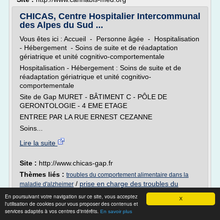
CHICAS, Centre Hospitalier Intercommunal
des Alpes du Sud ...
Vous êtes ici : Accueil - Personne âgée - Hospitalisation
- Hébergement - Soins de suite et de réadaptation
gériatrique et unité cognitivo-comportementale
Hospitalisation - Hébergement : Soins de suite et de
réadaptation gériatrique et unité cognitivo-
comportementale
Site de Gap MURET - BÂTIMENT C - PÔLE DE
GERONTOLOGIE - 4 EME ETAGE
ENTREE PAR LA RUE ERNEST CEZANNE
Soins...
Lire la suite
Site :
http://www.chicas-gap.fr
Thèmes liés :
troubles du comportement alimentaire dans la
/
prise en charge des troubles du
maladie d'alzheimer
comportement dans la maladie d'alzheimer
/
troubles du
En poursuivant votre navigation sur ce site, vous acceptez
X
comportement et maladie d alzheimer
/
trouble du
l'utilisation de cookies pour vous proposer des contenus et
comportement maladie d'alzheimer
/
services adaptés à vos centres d'intérêts.
unite cognitivo
En savoir plus