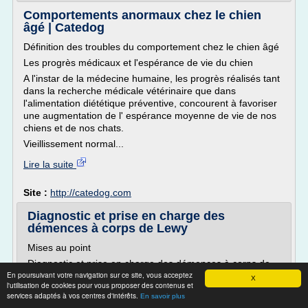
Comportements anormaux chez le chien
âgé | Catedog
Définition des troubles du comportement chez le chien âgé
Les progrès médicaux et l'espérance de vie du chien
A l'instar de la médecine humaine, les progrès réalisés tant
dans la recherche médicale vétérinaire que dans
l'alimentation diététique préventive, concourent à favoriser
une augmentation de l' espérance moyenne de vie de nos
chiens et de nos chats.
Vieillissement normal...
Lire la suite
Site :
http://catedog.com
Diagnostic et prise en charge des
démences à corps de Lewy
Mises au point
Diagnostic et prise en charge des démences à corps de
En poursuivant votre navigation sur ce site, vous acceptez
Lewy
X
l'utilisation de cookies pour vous proposer des contenus et
Une mise à jour de la conférence de consensus pour le
services adaptés à vos centres d'intérêts.
En savoir plus
diagnostic clinique et physiopathologique de la démence