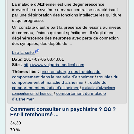
La maladie d'Alzheimer est une dégénérescence
irréversible du système nerveux central se caractérisant
par une détérioration des fonctions intellectuelles qui dure
et qui progresse.
On constate d'autre part la présence de lésions au niveau
du cerveau, lésions qui sont spécifiques. Il s'agit d'une
dégénérescence des neurones avec perte de connexion
des synapses, des dépôts de ...
Lire la suite
Date:
2017-07-05 08:43:01
Site :
http://www.vulgaris-medical.com
Thèmes liés :
prise en charge des troubles du
comportement dans la maladie d'alzheimer
/
troubles du
comportement et maladie d alzheimer
/
trouble du
comportement maladie d'alzheimer
/
maladie d'alzheimer
/
comportement du maladie
comportement et humeur
d'alzheimer
Comment consulter un psychiatre ? Où ?
Est-il remboursé ...
34,30
70 %