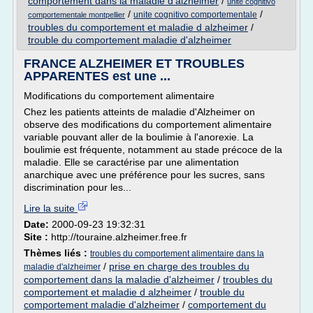
comportement dans la maladie d'alzheimer
/
unite cognitivo
/
/
unite cognitivo comportementale
comportementale montpellier
troubles du comportement et maladie d alzheimer
/
trouble du comportement maladie d'alzheimer
FRANCE ALZHEIMER ET TROUBLES
APPARENTES est une ...
Modifications du comportement alimentaire
Chez les patients atteints de maladie d'Alzheimer on
observe des modifications du comportement alimentaire
variable pouvant aller de la boulimie à l'anorexie. La
boulimie est fréquente, notamment au stade précoce de la
maladie. Elle se caractérise par une alimentation
anarchique avec une préférence pour les sucres, sans
discrimination pour les...
Lire la suite
Date:
2000-09-23 19:32:31
Site :
http://touraine.alzheimer.free.fr
Thèmes liés :
troubles du comportement alimentaire dans la
/
prise en charge des troubles du
maladie d'alzheimer
comportement dans la maladie d'alzheimer
/
troubles du
comportement et maladie d alzheimer
/
trouble du
comportement maladie d'alzheimer
/
comportement du