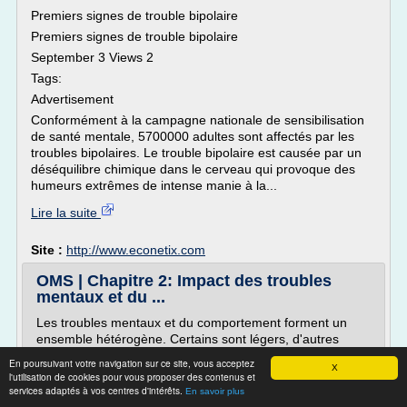
Premiers signes de trouble bipolaire
Premiers signes de trouble bipolaire
September 3 Views 2
Tags:
Advertisement
Conformément à la campagne nationale de sensibilisation
de santé mentale, 5700000 adultes sont affectés par les
troubles bipolaires. Le trouble bipolaire est causée par un
déséquilibre chimique dans le cerveau qui provoque des
humeurs extrêmes de intense manie à la...
Lire la suite
Site :
http://www.econetix.com
OMS | Chapitre 2: Impact des troubles
mentaux et du ...
Les troubles mentaux et du comportement forment un
ensemble hétérogène. Certains sont légers, d'autres
graves ; tels ne durent que quelques semaines, tels
En poursuivant votre navigation sur ce site, vous acceptez
X
autres toute la vie ; certains ne se détectent que par un
l'utilisation de cookies pour vous proposer des contenus et
examen approfondi, alors que d'autres sont patents,
services adaptés à vos centres d'intérêts.
En savoir plus
même pour un observateur non averti. Le présent rapport