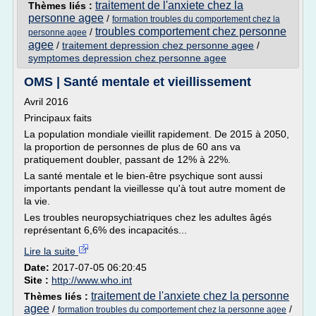
traitement de l'anxiete chez la
Thèmes liés :
personne agee
/
formation troubles du comportement chez la
troubles comportement chez personne
/
personne agee
agee
/
traitement depression chez personne agee
/
symptomes depression chez personne agee
OMS | Santé mentale et vieillissement
Avril 2016
Principaux faits
La population mondiale vieillit rapidement. De 2015 à 2050,
la proportion de personnes de plus de 60 ans va
pratiquement doubler, passant de 12% à 22%.
La santé mentale et le bien-être psychique sont aussi
importants pendant la vieillesse qu'à tout autre moment de
la vie.
Les troubles neuropsychiatriques chez les adultes âgés
représentant 6,6% des incapacités...
Lire la suite
Date:
2017-07-05 06:20:45
Site :
http://www.who.int
traitement de l'anxiete chez la personne
Thèmes liés :
agee
/
/
formation troubles du comportement chez la personne agee