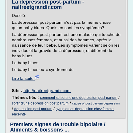
La dépression post-partum -
naitreetgrandir.com
Désolé.
La dépression post-partum n'est pas la même chose
qu'un baby blues. Quels en sont les symptômes?
La dépression post-partum est une maladie qui touche de
nombreuses femmes, et aussi des hommes, après la
naissance de leur bébé. Les symptômes varient selon les
individus et la gravité de la dépression, et diffèrent du
baby blues.
Le baby blues
Le baby blues ou « syndrome du...
Lire la suite
Site :
http://naitreetgrandir.com
Thèmes liés :
/
comment se sortir d'une depression post partum
/
sortir d'une depression post partum
cause of post partum depression
/
/
depression post partum
symptomes depression chez femme
enceinte
Premiers signes de trouble bipolaire /
Aliments & boissons ...