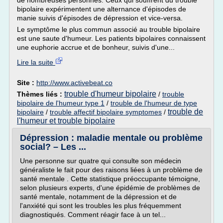
de nombreuses personnes. Ceux qui souffrent du trouble
bipolaire expérimentent une alternance d'épisodes de
manie suivis d'épisodes de dépression et vice-versa.
Le symptôme le plus commun associé au trouble bipolaire
est une saute d'humeur. Les patients bipolaires connaissent
une euphorie accrue et de bonheur, suivis d'une...
Lire la suite
Site :
http://www.activebeat.co
trouble d'humeur bipolaire
Thèmes liés :
/
trouble
bipolaire de l'humeur type 1
/
trouble de l'humeur de type
trouble de
bipolaire
/
trouble affectif bipolaire symptomes
/
l'humeur et trouble bipolaire
Dépression : maladie mentale ou problème
social? – Les ...
Une personne sur quatre qui consulte son médecin
généraliste le fait pour des raisons liées à un problème de
santé mentale . Cette statistique préoccupante témoigne,
selon plusieurs experts, d'une épidémie de problèmes de
santé mentale, notamment de la dépression et de
l'anxiété qui sont les troubles les plus fréquemment
diagnostiqués. Comment réagir face à un tel...