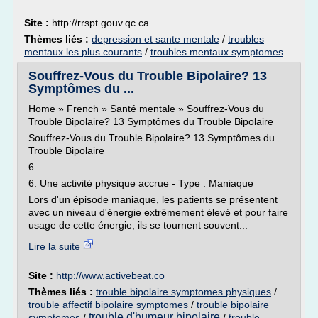
Site :
http://rrspt.gouv.qc.ca
Thèmes liés :
depression et sante mentale
/
troubles
mentaux les plus courants
/
troubles mentaux symptomes
Souffrez-Vous du Trouble Bipolaire? 13
Symptômes du ...
Home » French » Santé mentale » Souffrez-Vous du
Trouble Bipolaire? 13 Symptômes du Trouble Bipolaire
Souffrez-Vous du Trouble Bipolaire? 13 Symptômes du
Trouble Bipolaire
6
6. Une activité physique accrue - Type : Maniaque
Lors d'un épisode maniaque, les patients se présentent
avec un niveau d'énergie extrêmement élevé et pour faire
usage de cette énergie, ils se tournent souvent...
Lire la suite
Site :
http://www.activebeat.co
Thèmes liés :
trouble bipolaire symptomes physiques
/
trouble affectif bipolaire symptomes
/
trouble bipolaire
trouble d'humeur bipolaire
symptomes
/
/
trouble