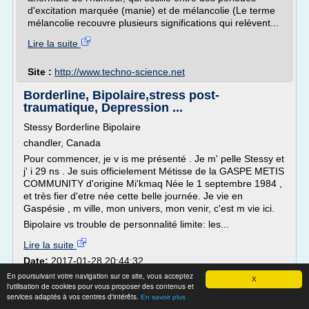
d'excitation marquée (manie) et de mélancolie (Le terme
mélancolie recouvre plusieurs significations qui relèvent...
Lire la suite
Site :
http://www.techno-science.net
Borderline, Bipolaire,stress post-
traumatique, Depression ...
Stessy Borderline Bipolaire
chandler, Canada
Pour commencer, je v is me présenté . Je m' pelle Stessy et
j' i 29 ns . Je suis officielement Métisse de la GASPE METIS
COMMUNITY d'origine Mi'kmaq Née le 1 septembre 1984 ,
et très fier d'etre née cette belle journée. Je vie en
Gaspésie , m ville, mon univers, mon venir, c'est m vie ici.
Bipolaire vs trouble de personnalité limite: les...
Lire la suite
Date:
2017-01-28 20:44:32
Site :
http://borderlineetbipolaire.blogspot.com
En poursuivant votre navigation sur ce site, vous acceptez
X
l'utilisation de cookies pour vous proposer des contenus et
Qu'est-ce que le trouble bipolaire de type 1
services adaptés à vos centres d'intérêts.
En savoir plus