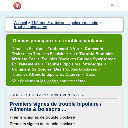
Menu
Accueil
>
Thèmes & articles : bipolaire maladie
>
troubles bipolaires
Thèmes principaux sur troubles bipolaires
Troubles Bipolaires
Traitement
A
Vie
•
Comment
Traiter
Les
Troubles Bipolaires
•
Le
Trouble Bipolaire
N'existe
Pas
•
Troubles Bipolaires
Causes Symptomes
Et
Traitements
•
Troubles Bipolaires
Pathologie
•
Comment Se Soigner
Des
Troubles Bipolaires
•
Troubles
Affectifs
Bipolaires
Causes
•
Suite ...
Voir également
les vidéos
pour ce thème
TROUBLES BIPOLAIRES TRAITEMENT A VIE »
Premiers signes de trouble bipolaire /
Aliments & boissons ...
Premiers signes de trouble bipolaire
Premiers signes de trouble bipolaire