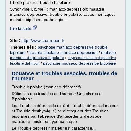
Libellé préféré : trouble bipolaire;
Synonyme CISMeF : maniaco-dépression; maladie
maniaco-dépressive; trouble bi-polaire; accès maniaque;
maladie bipolaire; pathologie...
Lire la suite
Site :
http://www.chu-rouen.fr
Thèmes liés :
psychose maniaco depressive trouble
bipolaire
/
trouble bipolaire maniaco depression
/
maladie
maniaco depressive bipolaire
/
psychose maniaco depressive
/
psychose maniaco depressive bipolaire
bipolaire definition
Douance et troubles associés, troubles de
l'humeur ...
Trouble bipolaire (maniaco-dépressif)
Définition des troubles de l'humeur Unipolaires et
Bipolaires :
Les Troubles dépressifs (c.-à-d. Trouble dépressif majeur
et Trouble dysthymique) se distinguent des Troubles
bipolaires par l'absence d'antécédents d'épisode
maniaque, mixte ou hypomaniaque.
Le Trouble dépressif majeur est caractérisé...