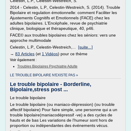
Celestin, L.P., Celestin-Westreich, S.
2014 - Celestin, L.P., Celestin-Westreich, S. (2014). Trouble
Bipolaire et regulation émotionnelle: comment Faciliter les
Ajustements Cognitifs et Emotionnels (FACE) chez les
adultes bipolaires. L'Encéphale, revue de psychiatrie
clinique, biologique et thérapeutique, 40, p46.
FACE© aux troubles bipolaires chez les séniors: vers une
approche multimodale
Celestin, L.P., Celestin-Westreich,...
[suite...]
→
83 Articles
(et
1 Vidéos
) pour ce thème
Voir également
:
Troubles Bipolaires Psychiatrie Adulte
LE TROUBLE BIPOLAIRE N'EXISTE PAS »
Le trouble bipolaire - Borderline,
Bipolaire,stress post ...
Le trouble bipolaire
Le trouble bipolaire (ou maniaco-dépression) (ou trouble
affectif bipolaire) Pour faire simple, une personne qui a un
trouble bipolaire(maniacodépressif -ve) a des cycles de
hauts et de bas Les variations de l'humeur sont hors de
proportion ou indépendantes des événements vécus.