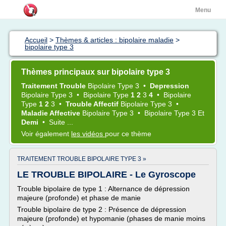
Menu
Accueil
>
Thèmes & articles : bipolaire maladie
>
bipolaire type 3
Thèmes principaux sur bipolaire type 3
Traitement Trouble
Bipolaire Type 3
•
Depression
Bipolaire Type 3
•
Bipolaire Type
1 2
3
4
•
Bipolaire
Type
1 2
3
•
Trouble Affectif
Bipolaire Type 3
•
Maladie Affective
Bipolaire Type 3
•
Bipolaire Type 3
Et
Demi
•
Suite ...
Voir également
les vidéos
pour ce thème
TRAITEMENT TROUBLE BIPOLAIRE TYPE 3 »
LE TROUBLE BIPOLAIRE - Le Gyroscope
Trouble bipolaire de type 1 : Alternance de dépression
majeure (profonde) et phase de manie
Trouble bipolaire de type 2 : Présence de dépression
majeure (profonde) et hypomanie (phases de manie moins