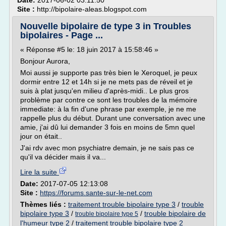
Date:
2017-06-02 03:11:50
Site :
http://bipolaire-aleas.blogspot.com
Nouvelle bipolaire de type 3 in Troubles
bipolaires - Page ...
« Réponse #5 le: 18 juin 2017 à 15:58:46 »
Bonjour Aurora,
Moi aussi je supporte pas très bien le Xeroquel, je peux
dormir entre 12 et 14h si je ne mets pas de réveil et je
suis à plat jusqu'en milieu d'après-midi.. Le plus gros
problème par contre ce sont les troubles de la mémoire
immediate: à la fin d'une phrase par exemple, je ne me
rappelle plus du début. Durant une conversation avec une
amie, j'ai dû lui demander 3 fois en moins de 5mn quel
jour on était..
J'ai rdv avec mon psychiatre demain, je ne sais pas ce
qu'il va décider mais il va...
Lire la suite
Date:
2017-07-05 12:13:08
Site :
https://forums.sante-sur-le-net.com
Thèmes liés :
traitement trouble bipolaire type 3
/
trouble
bipolaire type 3
/
/
trouble bipolaire de
trouble bipolaire type 5
l'humeur type 2
/
traitement trouble bipolaire type 2