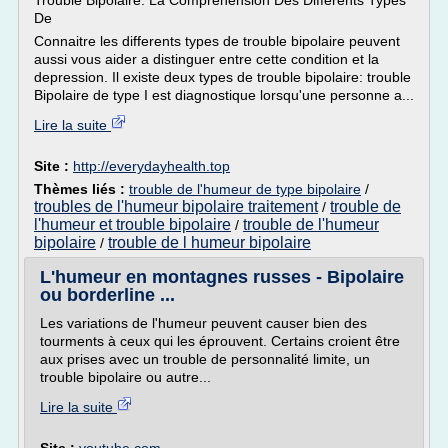
Trouble Bipolaire: La Comprehension Des Differents Types
De
Connaitre les differents types de trouble bipolaire peuvent
aussi vous aider a distinguer entre cette condition et la
depression. Il existe deux types de trouble bipolaire: trouble
Bipolaire de type I est diagnostique lorsqu'une personne a...
Lire la suite
Site :
http://everydayhealth.top
Thèmes liés :
trouble de l'humeur de type bipolaire
/
troubles de l'humeur bipolaire traitement
trouble de
/
l'humeur et trouble bipolaire
trouble de l'humeur
/
bipolaire
trouble de l humeur bipolaire
/
L'humeur en montagnes russes - Bipolaire
ou borderline ...
Les variations de l'humeur peuvent causer bien des
tourments à ceux qui les éprouvent. Certains croient être
aux prises avec un trouble de personnalité limite, un
trouble bipolaire ou autre...
Lire la suite