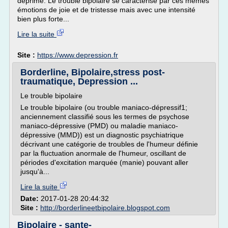
déprimé. Le trouble bipolaire se caractérise par ces mêmes
émotions de joie et de tristesse mais avec une intensité
bien plus forte...
Lire la suite
Site :
https://www.depression.fr
Borderline, Bipolaire,stress post-
traumatique, Depression ...
Le trouble bipolaire
Le trouble bipolaire (ou trouble maniaco-dépressif1;
anciennement classifié sous les termes de psychose
maniaco-dépressive (PMD) ou maladie maniaco-
dépressive (MMD)) est un diagnostic psychiatrique
décrivant une catégorie de troubles de l'humeur définie
par la fluctuation anormale de l'humeur, oscillant de
périodes d'excitation marquée (manie) pouvant aller
jusqu'à...
Lire la suite
Date:
2017-01-28 20:44:32
Site :
http://borderlineetbipolaire.blogspot.com
Bipolaire - sante-