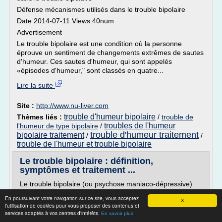
Défense mécanismes utilisés dans le trouble bipolaire
Date 2014-07-11 Views:40num
Advertisement
Le trouble bipolaire est une condition où la personne
éprouve un sentiment de changements extrêmes de sautes
d'humeur. Ces sautes d'humeur, qui sont appelés
«épisodes d'humeur," sont classés en quatre...
Lire la suite
Site :
http://www.nu-liver.com
trouble d'humeur bipolaire
Thèmes liés :
/
trouble de
troubles de l'humeur
l'humeur de type bipolaire
/
trouble d'humeur traitement
bipolaire traitement
/
/
trouble de l'humeur et trouble bipolaire
Le trouble bipolaire : définition,
symptômes et traitement ...
Le trouble bipolaire (ou psychose maniaco-dépressive)
affecterait environ 1 à 2% de la population. Les premiers
En poursuivant votre navigation sur ce site, vous acceptez
symptômes apparaissent généralement à un âge jeune
X
l'utilisation de cookies pour vous proposer des contenus et
(entre 16 et 25 ans). Comment se manifeste ce trouble de
services adaptés à vos centres d'intérêts.
En savoir plus
l'humeur, quelles en sont les causes et comment le