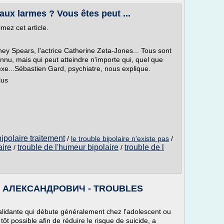
aux larmes ? Vous êtes peut ...
mez cet article.
ey Spears, l'actrice Catherine Zeta-Jones... Tous sont
onnu, mais qui peut atteindre n'importe qui, quel que
sexe...Sébastien Gard, psychiatre, nous explique.
lus
ipolaire traitement
/
le trouble bipolaire n'existe pas
/
aire
trouble de l'humeur bipolaire
trouble de l
/
/
Й АЛЕКСАНДРОВИЧ - TROUBLES
validante qui débute généralement chez l'adolescent ou
 tôt possible afin de réduire le risque de suicide, a