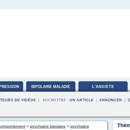
PRESSION
BIPOLAIRE MALADIE
L'ANXIETE
TEURS DE VIDÉOS
| SOUMETTRE :
UN ARTICLE
|
ANNONCER
|
Thèm
e comportement
>
psychiatre bipolaire
>
psychiatre