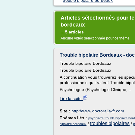
trouble bipolaire bordeaux
Articles sélectionnés pour le
bordeaux
5 articles
→
Aucune vidéo sélectionnée pour ce thème
Trouble bipolaire Bordeaux - doct
Trouble bipolaire Bordeaux
Trouble bipolaire Bordeaux
À continuation vous trouverez les spécia
professionnels qui traitent Trouble bip
Psychologue (Psychologie Clinique,...
Lire la suite
Site :
http://www.doctoralia-fr.com
Thèmes liés :
psychiatre trouble bipolaire bor
troubles bipolaires
/
/
bipolaire bordeaux
p