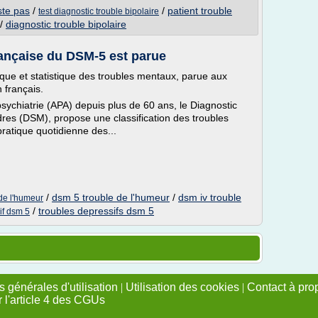
iste pas
/
/
patient trouble
test diagnostic trouble bipolaire
/
diagnostic trouble bipolaire
rançaise du DSM-5 est parue
ue et statistique des troubles mentaux, parue aux
 français.
psychiatrie (APA) depuis plus de 60 ans, le Diagnostic
dres (DSM), propose une classification des troubles
atique quotidienne des...
/
dsm 5 trouble de l'humeur
/
dsm iv trouble
 de l'humeur
/
troubles depressifs dsm 5
if dsm 5
 générales d'utilisation
|
Utilisation des cookies
|
Contact à pro
r l'article 4 des CGUs