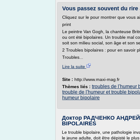
Vous passez souvent du rire 
Cliquez sur le pour montrer que vous ai
print
Le peintre Van Gogh, la chanteuse Britn
ou ont été bipolaires. Un trouble mal c
soit son milieu social, son âge et son 
2 Troubles bipolaires : pour en savoir p
Troubles...
Lire la suite
Site :
http://www.maxi-mag.fr
troubles de l'humeur b
Thèmes liés :
trouble de l'humeur et trouble bipol
humeur bipolaire
Доктор РАДЧЕНКО АНДРЕ
BIPOLAIRES
Le trouble bipolaire, une pathologie in
le jeune adulte, doit être dépisté le plus