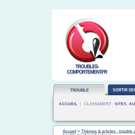
TROUBLES-
COMPORTEMENT.FR
SORTIR DE
TROUBLE
COMPORTEMENT
ACCUEIL
| CLASSEMENT :
SITES
,
AU
Accueil
>
Thèmes & articles : troubl