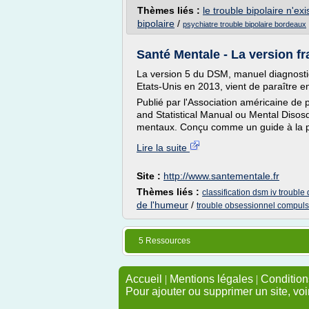
Thèmes liés :
le trouble bipolaire n'ex
bipolaire
/
psychiatre trouble bipolaire bordeaux
Santé Mentale - La version f
La version 5 du DSM, manuel diagnostiq
Etats-Unis en 2013, vient de paraître en
Publié par l'Association américaine de 
and Statistical Manual ou Mental Disos
mentaux. Conçu comme un guide à la pr
Lire la suite
Site :
http://www.santementale.fr
Thèmes liés :
classification dsm iv trouble
de l'humeur
/
trouble obsessionnel compuls
5 Ressources
Accueil
|
Mentions légales
|
Conditions
Pour ajouter ou supprimer un site, voi