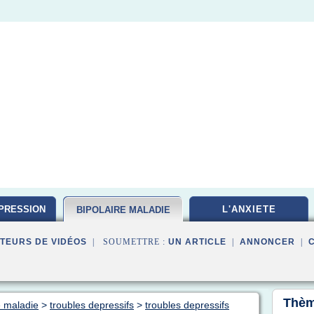
PRESSION
L'ANXIETE
BIPOLAIRE MALADIE
TEURS DE VIDÉOS
| SOUMETTRE :
UN ARTICLE
|
ANNONCER
|
Thèm
e maladie
>
troubles depressifs
>
troubles depressifs