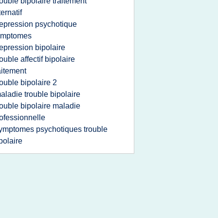
rouble bipolaire traitement
ternatif
epression psychotique
ymptomes
epression bipolaire
rouble affectif bipolaire
aitement
rouble bipolaire 2
aladie trouble bipolaire
rouble bipolaire maladie
ofessionnelle
ymptomes psychotiques trouble
polaire