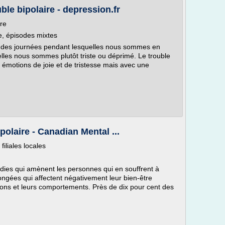
le bipolaire - depression.fr
re
e, épisodes mixtes
, des journées pendant lesquelles nous sommes en
elles nous sommes plutôt triste ou déprimé. Le trouble
 émotions de joie et de tristesse mais avec une
polaire - Canadian Mental ...
filiales locales
dies qui amènent les personnes qui en souffrent à
ongées qui affectent négativement leur bien-être
tions et leurs comportements. Près de dix pour cent des