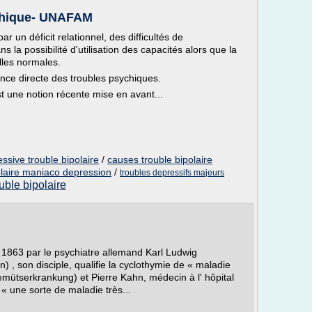
ychique- UNAFAM
r un déficit relationnel, des difficultés de
s la possibilité d'utilisation des capacités alors que la
lles normales.
nce directe des troubles psychiques.
t une notion récente mise en avant...
sive trouble bipolaire
/
causes trouble bipolaire
olaire maniaco depression
/
troubles depressifs majeurs
uble bipolaire
 1863 par le psychiatre allemand Karl Ludwig
, son disciple, qualifie la cyclothymie de « maladie
Gemütserkrankung) et Pierre Kahn, médecin à l' hôpital
 « une sorte de maladie très...