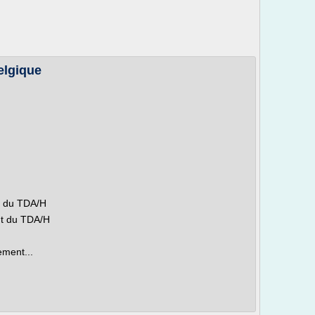
elgique
t du TDA/H
nt du TDA/H
ement...