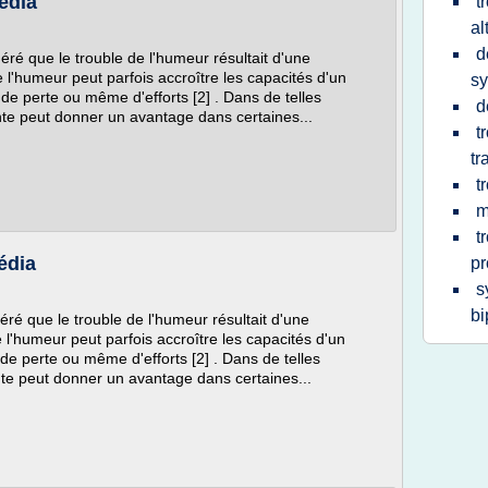
édia
t
al
d
ré que le trouble de l'humeur résultait d'une
e l'humeur peut parfois accroître les capacités d'un
s
 de perte ou même d'efforts [2] . Dans de telles
d
nte peut donner un avantage dans certaines...
t
tr
t
m
t
édia
pr
s
bi
ré que le trouble de l'humeur résultait d'une
e l'humeur peut parfois accroître les capacités d'un
 de perte ou même d'efforts [2] . Dans de telles
nte peut donner un avantage dans certaines...