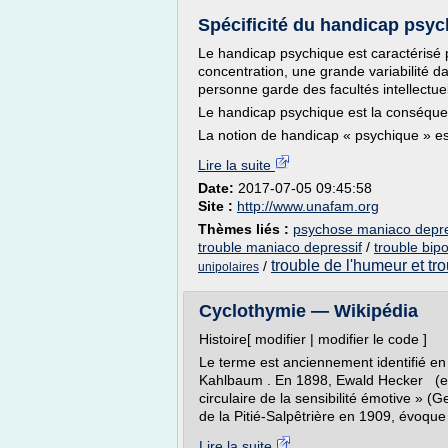
Spécificité du handicap ps
Le handicap psychique est caractérisé pa
concentration, une grande variabilité dan
personne garde des facultés intellectue
Le handicap psychique est la conséque
La notion de handicap « psychique » es
Lire la suite
Date:
2017-07-05 09:45:58
Site :
http://www.unafam.org
Thèmes liés :
psychose maniaco depres
trouble maniaco depressif
/
trouble bip
trouble de l'humeur et tro
/
unipolaires
Cyclothymie — Wikipédia
Histoire[ modifier | modifier le code ]
Le terme est anciennement identifié en
Kahlbaum . En 1898, Ewald Hecker (en) 
circulaire de la sensibilité émotive » (
de la Pitié-Salpêtrière en 1909, évoque
Lire la suite