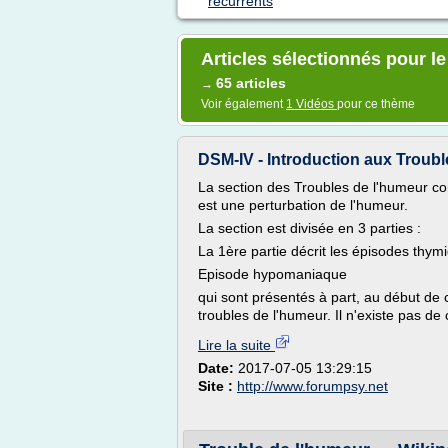
recurrents
Articles sélectionnés pour le
65 articles
→
Voir également
1 Vidéos
pour ce thème
DSM-IV - Introduction aux Troub
La section des Troubles de l'humeur com
est une perturbation de l'humeur.
La section est divisée en 3 parties :
La 1ère partie décrit les épisodes thym
Episode hypomaniaque
qui sont présentés à part, au début de ce
troubles de l'humeur. Il n'existe pas de 
Lire la suite
Date:
2017-07-05 13:29:15
Site :
http://www.forumpsy.net