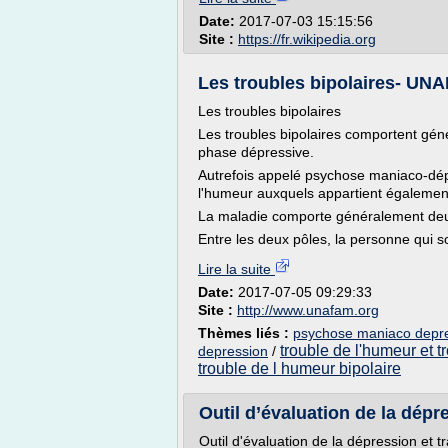
Date:
2017-07-03 15:15:56
Site :
https://fr.wikipedia.org
Les troubles bipolaires- UN
Les troubles bipolaires
Les troubles bipolaires comportent gé
phase dépressive.
Autrefois appelé psychose maniaco-dépre
l'humeur auxquels appartient également 
La maladie comporte généralement deu
Entre les deux pôles, la personne qui so
Lire la suite
Date:
2017-07-05 09:29:33
Site :
http://www.unafam.org
Thèmes liés :
psychose maniaco depres
trouble de l'humeur et t
depression
/
trouble de l humeur bipolaire
Outil d’évaluation de la dépr
Outil d'évaluation de la dépression et t