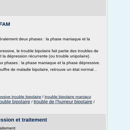
AFAM
néralement deux phases : la phase maniaque et la
ssive, le trouble bipolaire fait partie des troubles de
la dépression récurrente (ou trouble unipolaire).
x phases : la phase maniaque et la phase dépressive.
uffre de maladie bipolaire, retrouve un état normal...
sive trouble bipolaire
/
trouble bipolaire maniaco
rouble bipolaire
trouble de l'humeur bipolaire
/
/
ession et traitement
raitement