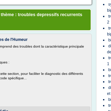
s
bi
 thème : troubles depressifs recurrents
t
2
t
bi
les de l'Humeur
b
d
prend des troubles dont la caractéristique principale
de
t
iques :
1
b
tte section, pour faciliter le diagnostic des différents
t
code spécifique...
t
d
et
b
t