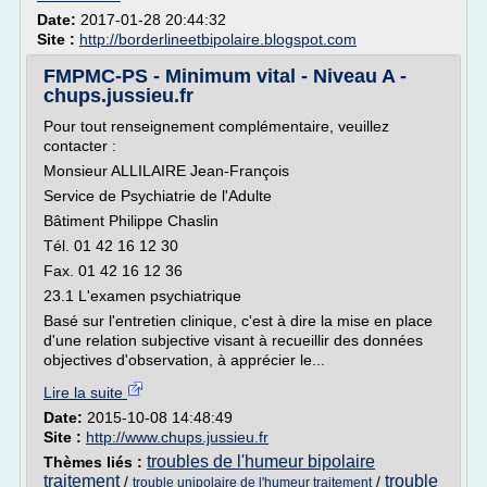
Date:
2017-01-28 20:44:32
Site :
http://borderlineetbipolaire.blogspot.com
FMPMC-PS - Minimum vital - Niveau A -
chups.jussieu.fr
Pour tout renseignement complémentaire, veuillez
contacter :
Monsieur ALLILAIRE Jean-François
Service de Psychiatrie de l'Adulte
Bâtiment Philippe Chaslin
Tél. 01 42 16 12 30
Fax. 01 42 16 12 36
23.1 L'examen psychiatrique
Basé sur l'entretien clinique, c'est à dire la mise en place
d'une relation subjective visant à recueillir des données
objectives d'observation, à apprécier le...
Lire la suite
Date:
2015-10-08 14:48:49
Site :
http://www.chups.jussieu.fr
troubles de l'humeur bipolaire
Thèmes liés :
traitement
trouble
/
/
trouble unipolaire de l'humeur traitement