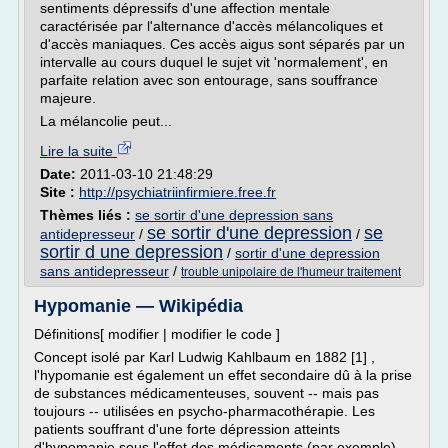
sentiments dépressifs d'une affection mentale
caractérisée par l'alternance d'accès mélancoliques et
d'accès maniaques. Ces accès aigus sont séparés par un
intervalle au cours duquel le sujet vit 'normalement', en
parfaite relation avec son entourage, sans souffrance
majeure.
La mélancolie peut...
Lire la suite
Date:
2011-03-10 21:48:29
Site :
http://psychiatriinfirmiere.free.fr
Thèmes liés :
se sortir d'une depression sans
se sortir d'une depression
se
antidepresseur
/
/
sortir d une depression
/
sortir d'une depression
sans antidepresseur
/
trouble unipolaire de l'humeur traitement
Hypomanie — Wikipédia
Définitions[ modifier | modifier le code ]
Concept isolé par Karl Ludwig Kahlbaum en 1882 [1] ,
l'hypomanie est également un effet secondaire dû à la prise
de substances médicamenteuses, souvent -- mais pas
toujours -- utilisées en psycho-pharmacothérapie. Les
patients souffrant d'une forte dépression atteints
d'hypomanie sous l'effet des médicaments (par exemple)