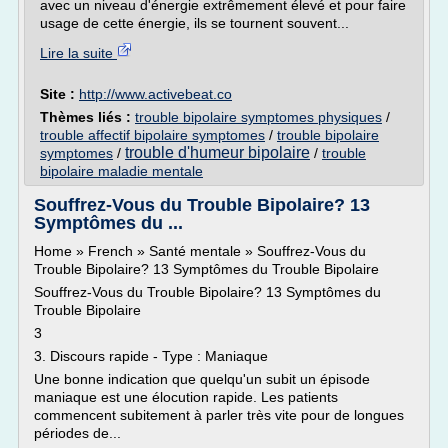
avec un niveau d'énergie extrêmement élevé et pour faire
usage de cette énergie, ils se tournent souvent...
Lire la suite
Site :
http://www.activebeat.co
Thèmes liés :
trouble bipolaire symptomes physiques
/
trouble affectif bipolaire symptomes
/
trouble bipolaire
trouble d'humeur bipolaire
symptomes
/
/
trouble
bipolaire maladie mentale
Souffrez-Vous du Trouble Bipolaire? 13
Symptômes du ...
Home » French » Santé mentale » Souffrez-Vous du
Trouble Bipolaire? 13 Symptômes du Trouble Bipolaire
Souffrez-Vous du Trouble Bipolaire? 13 Symptômes du
Trouble Bipolaire
3
3. Discours rapide - Type : Maniaque
Une bonne indication que quelqu'un subit un épisode
maniaque est une élocution rapide. Les patients
commencent subitement à parler très vite pour de longues
périodes de...