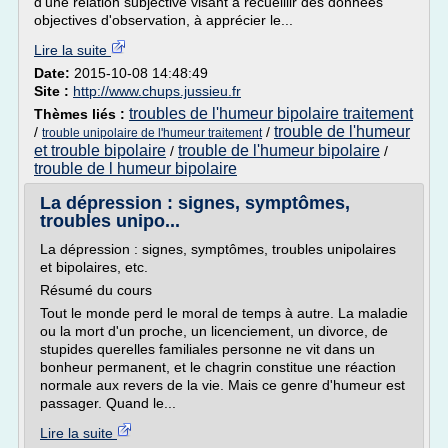
d'une relation subjective visant à recueillir des données
objectives d'observation, à apprécier le...
Lire la suite
Date:
2015-10-08 14:48:49
Site :
http://www.chups.jussieu.fr
troubles de l'humeur bipolaire traitement
Thèmes liés :
trouble de l'humeur
/
/
trouble unipolaire de l'humeur traitement
et trouble bipolaire
trouble de l'humeur bipolaire
/
/
trouble de l humeur bipolaire
La dépression : signes, symptômes,
troubles unipo...
La dépression : signes, symptômes, troubles unipolaires
et bipolaires, etc.
Résumé du cours
Tout le monde perd le moral de temps à autre. La maladie
ou la mort d'un proche, un licenciement, un divorce, de
stupides querelles familiales personne ne vit dans un
bonheur permanent, et le chagrin constitue une réaction
normale aux revers de la vie. Mais ce genre d'humeur est
passager. Quand le...
Lire la suite