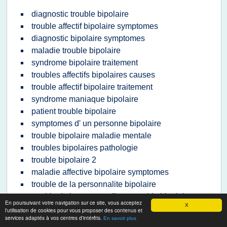
diagnostic trouble bipolaire
trouble affectif bipolaire symptomes
diagnostic bipolaire symptomes
maladie trouble bipolaire
syndrome bipolaire traitement
troubles affectifs bipolaires causes
trouble affectif bipolaire traitement
syndrome maniaque bipolaire
patient trouble bipolaire
symptomes d' un personne bipolaire
trouble bipolaire maladie mentale
troubles bipolaires pathologie
trouble bipolaire 2
maladie affective bipolaire symptomes
trouble de la personnalite bipolaire
trouble de la personnalite et trouble bipolaire
En poursuivant votre navigation sur ce site, vous acceptez
X
trouble bipolaire que faire
l'utilisation de cookies pour vous proposer des contenus et
services adaptés à vos centres d'intérêts.
En savoir plus
troubles depressifs unipolaires