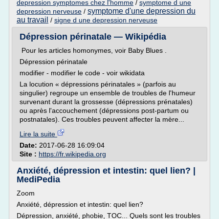
depression symptomes chez l'homme
/
symptome d une
symptome d'une depression du
depression nerveuse
/
au travail
/
signe d une depression nerveuse
Dépression périnatale — Wikipédia
Pour les articles homonymes, voir Baby Blues .
Dépression périnatale
modifier - modifier le code - voir wikidata
La locution « dépressions périnatales » (parfois au
singulier) regroupe un ensemble de troubles de l'humeur
survenant durant la grossesse (dépressions prénatales)
ou après l'accouchement (dépressions post-partum ou
postnatales). Ces troubles peuvent affecter la mère...
Lire la suite
Date:
2017-06-28 16:09:04
Site :
https://fr.wikipedia.org
Anxiété, dépression et intestin: quel lien? |
MediPedia
Zoom
Anxiété, dépression et intestin: quel lien?
Dépression, anxiété, phobie, TOC... Quels sont les troubles