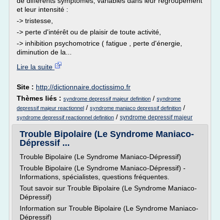
de différents symptômes, variables dans leur regroupement
et leur intensité :
-> tristesse,
-> perte d'intérêt ou de plaisir de toute activité,
-> inhibition psychomotrice ( fatigue , perte d'énergie,
diminution de la...
Lire la suite
Site :
http://dictionnaire.doctissimo.fr
Thèmes liés :
/
syndrome depressif majeur definition
syndrome
/
/
depressif majeur reactionnel
syndrome maniaco depressif definition
/
syndrome depressif majeur
syndrome depressif reactionnel definition
Trouble Bipolaire (Le Syndrome Maniaco-
Dépressif ...
Trouble Bipolaire (Le Syndrome Maniaco-Dépressif)
Trouble Bipolaire (Le Syndrome Maniaco-Dépressif) -
Informations, spécialistes, questions fréquentes.
Tout savoir sur Trouble Bipolaire (Le Syndrome Maniaco-
Dépressif)
Information sur Trouble Bipolaire (Le Syndrome Maniaco-
Dépressif)