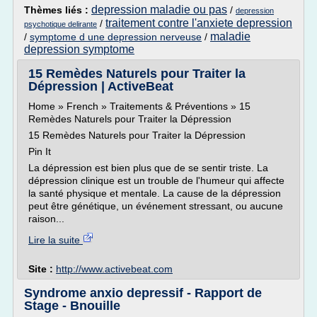
depression maladie ou pas
Thèmes liés :
/
depression
traitement contre l'anxiete depression
/
psychotique delirante
maladie
/
symptome d une depression nerveuse
/
depression symptome
15 Remèdes Naturels pour Traiter la
Dépression | ActiveBeat
Home » French » Traitements & Préventions » 15
Remèdes Naturels pour Traiter la Dépression
15 Remèdes Naturels pour Traiter la Dépression
Pin It
La dépression est bien plus que de se sentir triste. La
dépression clinique est un trouble de l'humeur qui affecte
la santé physique et mentale. La cause de la dépression
peut être génétique, un événement stressant, ou aucune
raison...
Lire la suite
Site :
http://www.activebeat.com
Syndrome anxio depressif - Rapport de
Stage - Bnouille