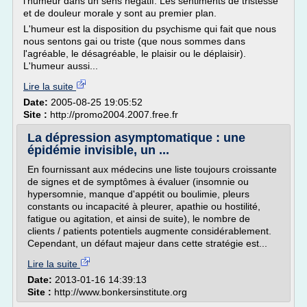
l'humeur dans un sens négatif. Les sentiments de tristesse
et de douleur morale y sont au premier plan.
L'humeur est la disposition du psychisme qui fait que nous
nous sentons gai ou triste (que nous sommes dans
l'agréable, le désagréable, le plaisir ou le déplaisir).
L'humeur aussi...
Lire la suite
Date:
2005-08-25 19:05:52
Site :
http://promo2004.2007.free.fr
La dépression asymptomatique : une
épidémie invisible, un ...
En fournissant aux médecins une liste toujours croissante
de signes et de symptômes à évaluer (insomnie ou
hypersomnie, manque d'appétit ou boulimie, pleurs
constants ou incapacité à pleurer, apathie ou hostilité,
fatigue ou agitation, et ainsi de suite), le nombre de
clients / patients potentiels augmente considérablement.
Cependant, un défaut majeur dans cette stratégie est...
Lire la suite
Date:
2013-01-16 14:39:13
Site :
http://www.bonkersinstitute.org