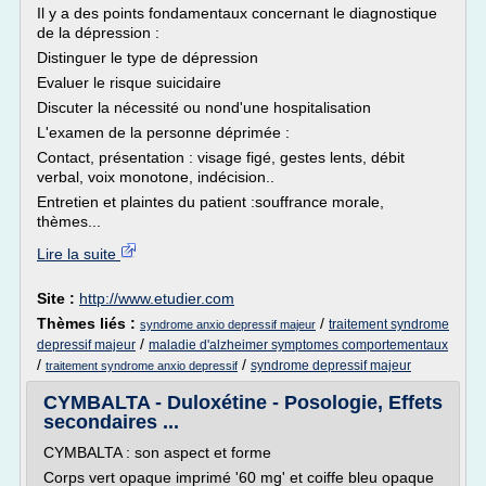
Il y a des points fondamentaux concernant le diagnostique
de la dépression :
Distinguer le type de dépression
Evaluer le risque suicidaire
Discuter la nécessité ou nond'une hospitalisation
L'examen de la personne déprimée :
Contact, présentation : visage figé, gestes lents, débit
verbal, voix monotone, indécision..
Entretien et plaintes du patient :souffrance morale,
thèmes...
Lire la suite
Site :
http://www.etudier.com
Thèmes liés :
/
traitement syndrome
syndrome anxio depressif majeur
/
depressif majeur
maladie d'alzheimer symptomes comportementaux
/
/
syndrome depressif majeur
traitement syndrome anxio depressif
CYMBALTA - Duloxétine - Posologie, Effets
secondaires ...
CYMBALTA : son aspect et forme
Corps vert opaque imprimé '60 mg' et coiffe bleu opaque