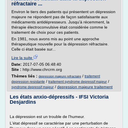
réfractaire ...
Environ le tiers des patients qui présentent un dépression
majeure ne répondent pas de façon satisfaisante aux
médicaments antidépresseurs. Jusqu'à récemment, la
thérapie électroconvulsive était considérée comme le
traitement de choix pour ces patients.
En 1981, nous avons mis au point une approche
thérapeutique nouvelle pour la dépression réfractaire.
Celle ci était basée sur...
Lire la suite
Date:
2017-07-05 06:48:40
Site :
http://www.chrcrm.org
Thèmes liés :
/
traitement
depression majeure refractaire
/
/
depression resistante
traitement syndrome depressif majeur
/
depression majeure traitement
syndrome depressif majeur
Les états anxio-dépressifs - IFSI Victoria
Desjardins
La dépression est un trouble de l'humeur.
L'état dépressif se caractérise par une perturbation de