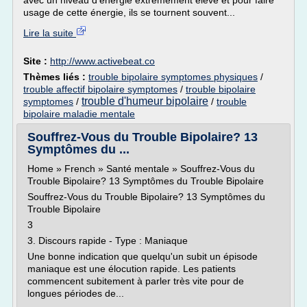
avec un niveau d'énergie extrêmement élevé et pour faire
usage de cette énergie, ils se tournent souvent...
Lire la suite
Site :
http://www.activebeat.co
Thèmes liés :
trouble bipolaire symptomes physiques
/
trouble affectif bipolaire symptomes
/
trouble bipolaire
trouble d'humeur bipolaire
symptomes
/
/
trouble
bipolaire maladie mentale
Souffrez-Vous du Trouble Bipolaire? 13
Symptômes du ...
Home » French » Santé mentale » Souffrez-Vous du
Trouble Bipolaire? 13 Symptômes du Trouble Bipolaire
Souffrez-Vous du Trouble Bipolaire? 13 Symptômes du
Trouble Bipolaire
3
3. Discours rapide - Type : Maniaque
Une bonne indication que quelqu'un subit un épisode
maniaque est une élocution rapide. Les patients
commencent subitement à parler très vite pour de
longues périodes de...