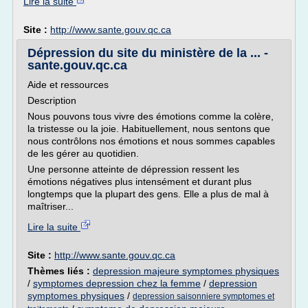
Lire la suite
Site :
http://www.sante.gouv.qc.ca
Dépression du site du ministère de la ... -
sante.gouv.qc.ca
Aide et ressources
Description
Nous pouvons tous vivre des émotions comme la colère,
la tristesse ou la joie. Habituellement, nous sentons que
nous contrôlons nos émotions et nous sommes capables
de les gérer au quotidien.
Une personne atteinte de dépression ressent les
émotions négatives plus intensément et durant plus
longtemps que la plupart des gens. Elle a plus de mal à
maîtriser...
Lire la suite
Site :
http://www.sante.gouv.qc.ca
Thèmes liés :
depression majeure symptomes physiques
/
symptomes depression chez la femme
/
depression
symptomes physiques
/
depression saisonniere symptomes et