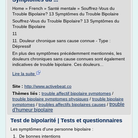
Home » French » Santé mentale » Souffrez-Vous du
Trouble Bipolaire? 13 Symptômes du Trouble Bipolaire
Souffrez-Vous du Trouble Bipolaire? 13 Symptômes du
Trouble Bipolaire
11
11. Douleur chronique sans cause connue - Type :
Dépressif
En plus des symptômes précédemment mentionnés, les
douleurs chroniques sans cause connues sont également
indicatives de trouble bipolaire. Ces douleurs...
Lire la suite
Site :
http://www.activebeat.co
Thèmes liés :
trouble affectif bipolaire symptomes
/
trouble bipolaire symptomes physiques
/
trouble bipolaire
trouble
symptomes
/
troubles affectifs bipolaires causes
/
d'humeur bipolaire
Test de bipolarité | Tests et questionnaires
Les symptômes d'une personne bipolaire :
1. De bonnes intentions