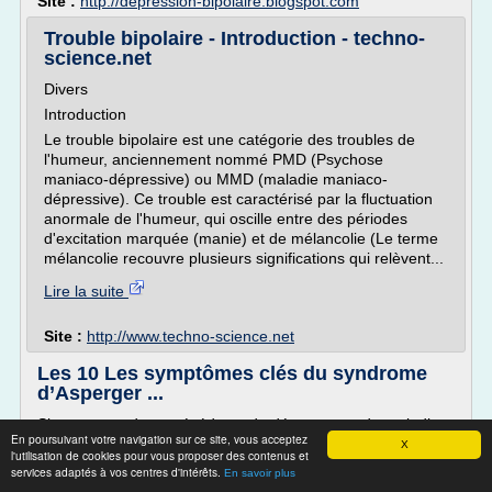
Site :
http://depression-bipolaire.blogspot.com
Trouble bipolaire - Introduction - techno-
science.net
Divers
Introduction
Le trouble bipolaire est une catégorie des troubles de
l'humeur, anciennement nommé PMD (Psychose
maniaco-dépressive) ou MMD (maladie maniaco-
dépressive). Ce trouble est caractérisé par la fluctuation
anormale de l'humeur, qui oscille entre des périodes
d'excitation marquée (manie) et de mélancolie (Le terme
mélancolie recouvre plusieurs significations qui relèvent...
Lire la suite
Site :
http://www.techno-science.net
Les 10 Les symptômes clés du syndrome
d’Asperger ...
Si vous avez des antécédents de démence ou de maladie
En poursuivant votre navigation sur ce site, vous acceptez
d'Alzheimer dans votre famille, vous pouvez dès maintenant
X
l'utilisation de cookies pour vous proposer des contenus et
prendre des compléments alimentaires qui boosteront
services adaptés à vos centres d'intérêts.
En savoir plus
votre...