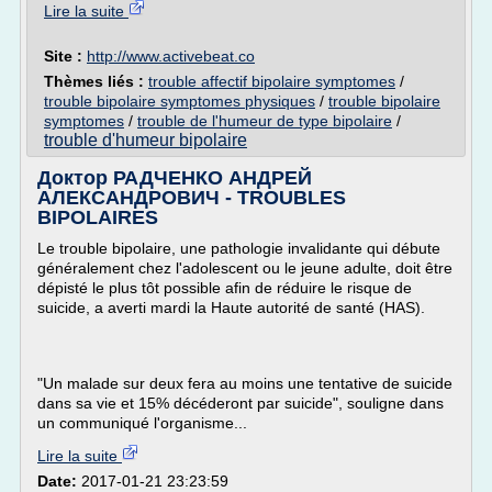
Lire la suite
Site :
http://www.activebeat.co
Thèmes liés :
trouble affectif bipolaire symptomes
/
trouble bipolaire symptomes physiques
/
trouble bipolaire
symptomes
/
trouble de l'humeur de type bipolaire
/
trouble d'humeur bipolaire
Доктор РАДЧЕНКО АНДРЕЙ
АЛЕКСАНДРОВИЧ - TROUBLES
BIPOLAIRES
Le trouble bipolaire, une pathologie invalidante qui débute
généralement chez l'adolescent ou le jeune adulte, doit être
dépisté le plus tôt possible afin de réduire le risque de
suicide, a averti mardi la Haute autorité de santé (HAS).
"Un malade sur deux fera au moins une tentative de suicide
dans sa vie et 15% décéderont par suicide", souligne dans
un communiqué l'organisme...
Lire la suite
Date:
2017-01-21 23:23:59