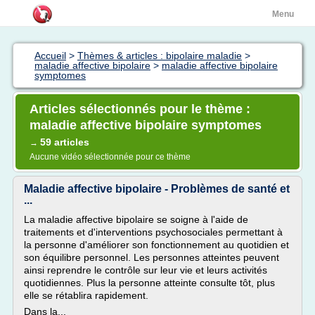
Menu
Accueil
>
Thèmes & articles : bipolaire maladie
>
maladie affective bipolaire
>
maladie affective bipolaire
symptomes
Articles sélectionnés pour le thème :
maladie affective bipolaire symptomes
59 articles
→
Aucune vidéo sélectionnée pour ce thème
Maladie affective bipolaire - Problèmes de santé et
...
La maladie affective bipolaire se soigne à l'aide de
traitements et d'interventions psychosociales permettant à
la personne d'améliorer son fonctionnement au quotidien et
son équilibre personnel. Les personnes atteintes peuvent
ainsi reprendre le contrôle sur leur vie et leurs activités
quotidiennes. Plus la personne atteinte consulte tôt, plus
elle se rétablira rapidement.
Dans la...