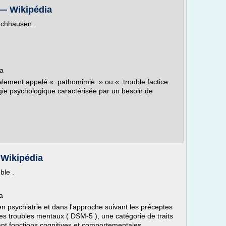
— Wikipédia
nchhausen .
ta
lement appelé « pathomimie » ou « trouble factice
gie psychologique caractérisée par un besoin de
 Wikipédia
ble .
ta
en psychiatrie et dans l'approche suivant les préceptes
es troubles mentaux ( DSM-5 ), une catégorie de traits
nt fonctions cognitives et comportementales....