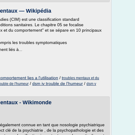
 mentaux — Wikipédia
adies (CIM) est une classification standard
itions sanitaires. Le chapitre 05 se focalise
ux et du comportement" et se sépare en 10 principaux
ompris les troubles symptomatiques
nt liés à...
omportement lies a l'utilisation
/
troubles mentaux et du
/
dsm iv trouble de l'humeur
/
trouble de l'humeur
dsm v
 mentaux - Wikimonde
, également connue en tant que nosologie psychiatrique
ct clé de la psychiatrie , de la psychopathologie et des