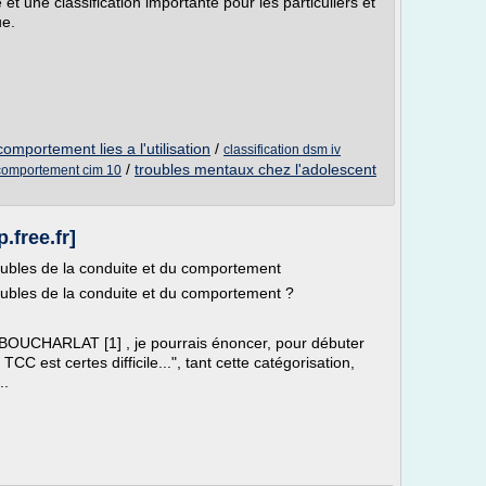
et une classification importante pour les particuliers et
ue.
omportement lies a l'utilisation
/
classification dsm iv
/
troubles mentaux chez l'adolescent
 comportement cim 10
.free.fr]
oubles de la conduite et du comportement
oubles de la conduite et du comportement ?
 BOUCHARLAT [1] , je pourrais énoncer, pour débuter
CC est certes difficile...", tant cette catégorisation,
..