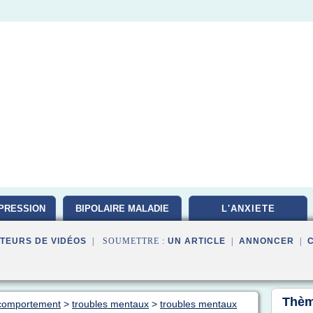
PRESSION
BIPOLAIRE MALADIE
L'ANXIETE
TEURS DE VIDÉOS
| SOUMETTRE :
UN ARTICLE
|
ANNONCER
|
Thèm
e comportement
>
troubles mentaux
>
troubles mentaux