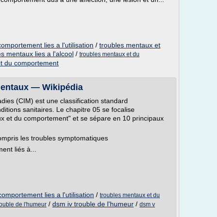
omportement lies a l'utilisation
/
troubles mentaux et
es mentaux lies a l'alcool
/
troubles mentaux et du
et du comportement
 mentaux — Wikipédia
adies (CIM) est une classification standard
itions sanitaires. Le chapitre 05 se focalise
ux et du comportement" et se sépare en 10 principaux
ompris les troubles symptomatiques
nt liés à...
omportement lies a l'utilisation
/
troubles mentaux et du
/
dsm iv trouble de l'humeur
/
trouble de l'humeur
dsm v