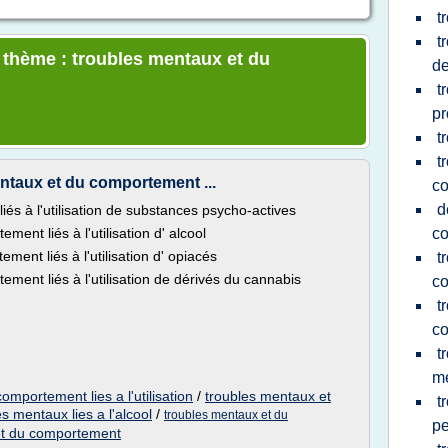
t
t
e thème : troubles mentaux et du
de
t
pr
t
t
ntaux et du comportement ...
c
d
és à l'utilisation de substances psycho-actives
ent liés à l'utilisation d' alcool
co
ent liés à l'utilisation d' opiacés
t
ment liés à l'utilisation de dérivés du cannabis
c
t
c
t
m
omportement lies a l'utilisation
/
troubles mentaux et
t
es mentaux lies a l'alcool
/
troubles mentaux et du
pe
et du comportement