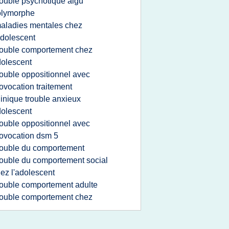
rouble psychotique aigu
olymorphe
aladies mentales chez
adolescent
rouble comportement chez
olescent
rouble oppositionnel avec
ovocation traitement
linique trouble anxieux
olescent
rouble oppositionnel avec
ovocation dsm 5
rouble du comportement
rouble du comportement social
ez l'adolescent
rouble comportement adulte
rouble comportement chez