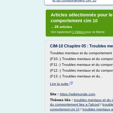
et du comportement cim 10
Articles sélectionnés pour l
comportement cim 10
28 articles
→
Voir également
1 Vidéos
pour ce thème
CIM-10 Chapitre 05 : Troubles me
Troubles mentaux et du comportement li
(F10.-) Troubles mentaux et du comportem
(F11.-) Troubles mentaux et du comportem
(F12.-) Troubles mentaux et du comporte
(F13.-) Troubles mentaux et du...
Lire la suite
Site :
https://wikimonde.com
Thèmes liés :
troubles mentaux et du c
du comportement lies a l'alcool
/
troubl
/
troubles mentaux 
comportement cim 10