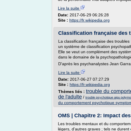
Lire la suite
Date:
2017-06-29 06:26:28
Site :
https://fr.wikipedia.org
Classification française des t
La classification française des trouble
un système de classification psychopat
Elle se veut un complément des systèm
dans le domaine de la psychopathologie 
D'après les psychanalystes Jean Garrab
Lire la suite
Date:
2017-06-27 07:27:29
Site :
https://fr.wikipedia.org
trouble du comport
Thèmes liés :
de l'adulte
/
trouble psychotique aigu polym
du comportement psychotique sympto
OMS | Chapitre 2: Impact des 
Les troubles mentaux et du comportem
légers, d'autres graves ; tels ne durent