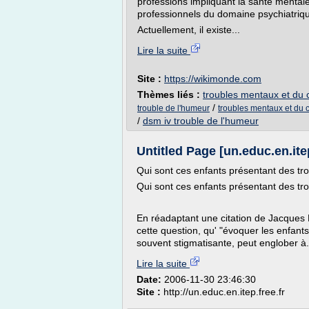
professions impliquant la santé mentale 
professionnels du domaine psychiatriq
Actuellement, il existe...
Lire la suite
Site :
https://wikimonde.com
Thèmes liés :
troubles mentaux et du c
/
trouble de l'humeur
troubles mentaux et du
/
dsm iv trouble de l'humeur
Untitled Page [un.educ.en.itep
Qui sont ces enfants présentant des tr
Qui sont ces enfants présentant des tr
En réadaptant une citation de Jacques
cette question, qu' "évoquer les enfants T
souvent stigmatisante, peut englober à.
Lire la suite
Date:
2006-11-30 23:46:30
Site :
http://un.educ.en.itep.free.fr