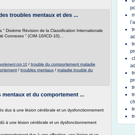
t
p
 des troubles mentaux et des ...
m
l'
t
a " Dixième Révision de la Classification Internationale
té Connexes " (CIM-10/ICD-10)...
ad
t
pr
c
/
trouble du comportement maladie
portement cim 10
ad
portement
/
troubles mentaux
/
maladie trouble du
t
pr
t
s mentaux et du comportement ...
t
ch
t
és dus à une lésion cérébrale et un dysfonctionnement
t
 dû à une lésion cérébrale et un dysfonctionnement
 comportement dus à une affection, une lésion et un...