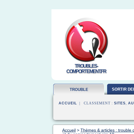
TROUBLES-
COMPORTEMENT.FR
SORTIR DE
TROUBLE
COMPORTEMENT
ACCUEIL
| CLASSEMENT :
SITES
,
AU
Accueil
>
Thèmes & articles : troubl