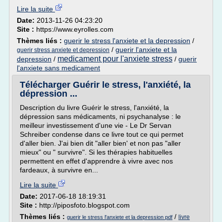
Lire la suite
Date:
2013-11-26 04:23:20
Site :
https://www.eyrolles.com
Thèmes liés :
guerir le stress l'anxiete et la depression
/
/
guerir l'anxiete et la
guerir stress anxiete et depression
medicament pour l'anxiete stress
depression
/
/
guerir
l'anxiete sans medicament
Télécharger Guérir le stress, l'anxiété, la
dépression ...
Description du livre Guérir le stress, l'anxiété, la
dépression sans médicaments, ni psychanalyse : le
meilleur investissement d'une vie - Le Dr Servan
Schreiber condense dans ce livre tout ce qui permet
d'aller bien. J'ai bien dit "aller bien' et non pas "aller
mieux" ou " survivre". Si les thérapies habituelles
permettent en effet d'apprendre à vivre avec nos
fardeaux, à survivre en...
Lire la suite
Date:
2017-06-18 18:19:31
Site :
http://piposfoto.blogspot.com
Thèmes liés :
/
livre
guerir le stress l'anxiete et la depression pdf