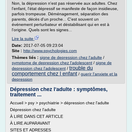
Non, la dépression n'est pas réservée aux adultes. Chez
l'enfant, l'état dépressif se manifeste de façon insidieuse,
parfois trompeuse. Déménagement, séparation des
parents, décès d'un proche... C'est souvent un
événement perturbateur et déstabilisant qui en est à
l'origine. Quels sont les signes...
Lire la suite
Date:
2017-07-05 09:23:04
Site :
http://www.psychologies.com
Thèmes liés :
signe de depression chez l'adulte
/
symptome de depression chez l'adolescent
/
signe de
trouble du
depression chez l'adolescent
/
comportement chez l enfant
/
guerir l'anxiete et la
depression
Dépression chez l'adulte : symptômes,
traitement ...
Accueil > psy > psychiatrie > dépression chez l'adulte
Dépression chez l'adulte
À LIRE DANS CET ARTICLE
À LIRE AUPARAVANT
SITES ET ADRESSES