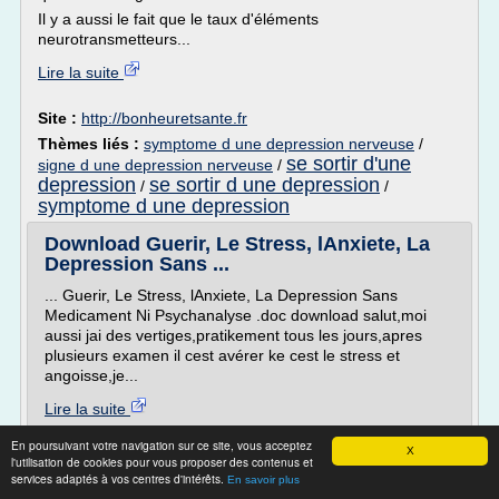
Il y a aussi le fait que le taux d'éléments
neurotransmetteurs...
Lire la suite
Site :
http://bonheuretsante.fr
Thèmes liés :
symptome d une depression nerveuse
/
se sortir d'une
signe d une depression nerveuse
/
depression
se sortir d une depression
/
/
symptome d une depression
Download Guerir, Le Stress, lAnxiete, La
Depression Sans ...
... Guerir, Le Stress, lAnxiete, La Depression Sans
Medicament Ni Psychanalyse .doc download salut,moi
aussi jai des vertiges,pratikement tous les jours,apres
plusieurs examen il cest avérer ke cest le stress et
angoisse,je...
Lire la suite
Date:
2017-07-05 08:18:20
En poursuivant votre navigation sur ce site, vous acceptez
X
Site :
http://pacadmm.org
l'utilisation de cookies pour vous proposer des contenus et
services adaptés à vos centres d'intérêts.
Thèmes liés :
guerir le stress l'anxiete et la depression
/
En savoir plus