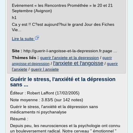
Evènement « les Rencontres Prométhée » le 20 et 21
Septembre (Avignon)
h1
Ca y est !! C?est aujourd?hui le grand Jour des Fiches
Vie...
Lire la suite
Site :
http://guerir-l-angoisse-et-la-depression.fr.page ...
Thèmes liés :
guerir l'anxiete et la depression
/
guerir
l'anxiete et l'angoisse
/
/
guerir
angoisse et depression
l'anxiete
/
guerir l anxiete
Guérir le stress, l'anxiété et la dépression
sans ...
Éditeur : Robert Laffont (17/02/2005)
Note moyenne : 3.83/5 (sur 142 notes)
Guérir le stress, l'anxiété et la dépression sans
médicaments ni psychanalyse
Résumé :
Depuis peu, les neurosciences et la psychologie ont connu
un bouleversement radical. Notre cerveau " émotionnel "