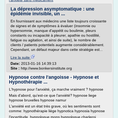
l'anxiete sans medicament
La dépression asymptomatique : une
épidémie invisible, un ...
En fournissant aux médecins une liste toujours croissante
de signes et de symptômes à évaluer (insomnie ou
hypersomnie, manque d'appétit ou boulimie, pleurs
constants ou incapacité à pleurer, apathie ou hostilité,
fatigue ou agitation, et ainsi de suite), le nombre de
clients / patients potentiels augmente considérablement.
Cependant, un défaut majeur dans cette stratégie est...
Lire la suite
Date:
2013-01-16 14:39:13
Site :
http://www.bonkersinstitute.org
Hypnose contre l'angoisse - Hypnose et
Hypnothérapie ...
L'hypnose pour l'anxiété, ça marche vraiment ? hypnose
Mais d'abord, qu'est-ce que l'anxiété? hypnose liege
hypnose bruxelles hypnose namur
L'anxiété est un état très grave, où les sentiments sont
comme: hypnothérapie liège hypnotica hypnosia hypnose
l'incertitude, hypnologue mons hypnologue charleroi