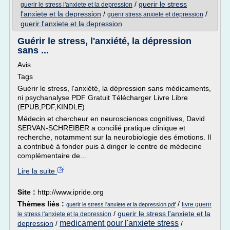
/
guerir le stress
guerir le stress l'anxiete et la depression
l'anxiete et la depression
/
/
guerir stress anxiete et depression
guerir l'anxiete et la depression
Guérir le stress, l'anxiété, la dépression
sans ...
Avis
Tags
Guérir le stress, l'anxiété, la dépression sans médicaments,
ni psychanalyse PDF Gratuit Télécharger Livre Libre
(EPUB,PDF,KINDLE)
Médecin et chercheur en neurosciences cognitives, David
SERVAN-SCHREIBER a concilié pratique clinique et
recherche, notamment sur la neurobiologie des émotions. Il
a contribué à fonder puis à diriger le centre de médecine
complémentaire de...
Lire la suite
Site :
http://www.ipride.org
Thèmes liés :
/
livre guerir
guerir le stress l'anxiete et la depression pdf
/
guerir le stress l'anxiete et la
le stress l'anxiete et la depression
medicament pour l'anxiete stress
depression
/
/