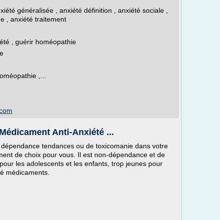
iété généralisée , anxiété définition , anxiété sociale ,
e , anxiété traitement
été , guérir homéopathie
ie
homéopathie ,...
.com
Médicament Anti-Anxiété ...
e dépendance tendances ou de toxicomanie dans votre
ament de choix pour vous. Il est non-dépendance et de
 pour les adolescents et les enfants, trop jeunes pour
été médicaments.