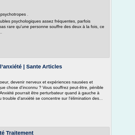
 psychotropes .
oubles psychologiques assez fréquentes, parfois
st pas rare qu'une personne souffre des deux à la fois, ce
..
’anxiété | Sante Articles
 coeur, devenir nerveux et expériences nausées et
que chose d'inconnu ? Vous souffrez peut-être, pénible
Anxiété pourrait être perturbateur quand à gauche à
du trouble d'anxiété se concentre sur l'élimination des...
té Traitement