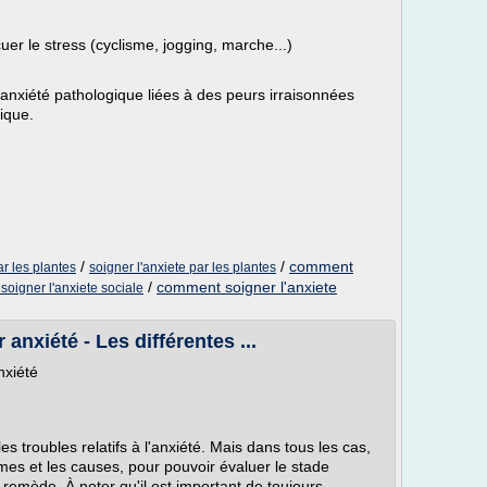
uer le stress (cyclisme, jogging, marche...)
d'anxiété pathologique liées à des peurs irraisonnées
gique.
/
/
comment
r les plantes
soigner l'anxiete par les plantes
/
comment soigner l'anxiete
oigner l'anxiete sociale
anxiété - Les différentes ...
nxiété
es troubles relatifs à l'anxiété. Mais dans tous les cas,
ômes et les causes, pour pouvoir évaluer le stade
l remède. À noter qu'il est important de toujours