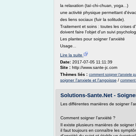
la relaxation (taï-chi-chuan, yoga...)
une activité physique permettant d'évac
des liens sociaux (fuir la solitude).
Traitement et soins : toutes les crises 
doivent faire l'objet d'un suivi psycholo
Les plantes pour soigner l'anxiété
Usage...
Lire la suite
Date:
2017-07-05 11:11:39
Site :
http://www.sante-jc.com
Thèmes liés :
comment soigner l'anxiete pa
soigner l'anxiete et l'angoisse
/
comment s
Solutions-Sante.Net - Soigner 
Les différentes manières de soigner l'a
Comment soigner l'anxiété ?
Il existe plusieurs manières de soigner l
il faut toujours en connaître les sympt
d'anxiété du sujet et établir un éventue