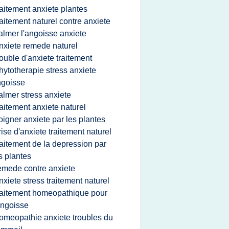
raitement anxiete plantes
raitement naturel contre anxiete
almer l'angoisse anxiete
nxiete remede naturel
rouble d'anxiete traitement
hytotherapie stress anxiete
ngoisse
almer stress anxiete
raitement anxiete naturel
oigner anxiete par les plantes
rise d'anxiete traitement naturel
raitement de la depression par
s plantes
emede contre anxiete
nxiete stress traitement naturel
raitement homeopathique pour
angoisse
omeopathie anxiete troubles du