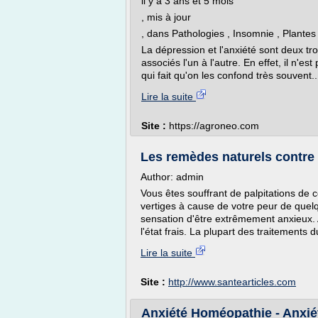
il y a 3 ans et 5 mois
, mis à jour
, dans Pathologies , Insomnie , Plantes
La dépression et l'anxiété sont deux tr
associés l'un à l'autre. En effet, il n'e
qui fait qu'on les confond très souvent..
Lire la suite
Site :
https://agroneo.com
Les remèdes naturels contre l
Author: admin
Vous êtes souffrant de palpitations de
vertiges à cause de votre peur de quel
sensation d'être extrêmement anxieux. 
l'état frais. La plupart des traitements 
Lire la suite
Site :
http://www.santearticles.com
Anxiété Homéopathie - Anxié