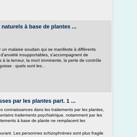
naturels à base de plantes ...
r un malaise soudain qui se manifeste à différents
 d'anxiété insupportables, s'accompagnent de
 la terreur, la mort imminente, la perte de contrôle
oisse : quels sont les...
ses par les plantes part. 1 ...
es connaissances dans les traitements par les plantes,
rtains traitements psychiatrique, notamment par les
itements à base de plante ne remplacent les
rant. Les personnes schizophrènes sont plus fragile