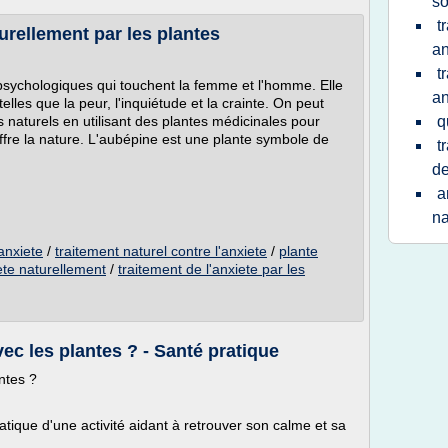
s
t
urellement par les plantes
an
t
psychologiques qui touchent la femme et l'homme. Elle
an
elles que la peur, l'inquiétude et la crainte. On peut
s naturels en utilisant des plantes médicinales pour
q
offre la nature. L'aubépine est une plante symbole de
t
de
a
na
anxiete
/
traitement naturel contre l'anxiete
/
plante
ete naturellement
/
traitement de l'anxiete par les
ec les plantes ? - Santé pratique
ntes ?
tique d'une activité aidant à retrouver son calme et sa