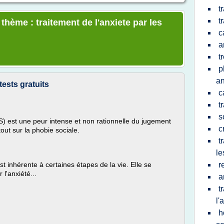
t
t
 thème : traitement de l'anxiete par les
c
a
t
p
a
 tests gratuits
c
t
s
S) est une peur intense et non rationnelle du jugement
c
tout sur la phobie sociale.
t
le
est inhérente à certaines étapes de la vie. Elle se
r
l'anxiété...
a
t
l'
h