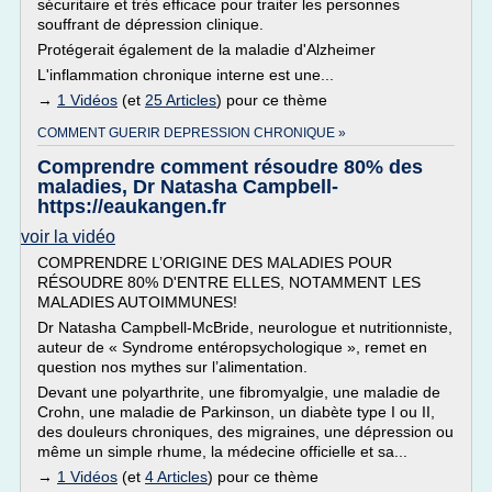
sécuritaire et très efficace pour traiter les personnes
souffrant de dépression clinique.
Protégerait également de la maladie d'Alzheimer
L'inflammation chronique interne est une...
→
1 Vidéos
(et
25 Articles
) pour ce thème
COMMENT GUERIR DEPRESSION CHRONIQUE »
Comprendre comment résoudre 80% des
maladies, Dr Natasha Campbell-
https://eaukangen.fr
voir la vidéo
COMPRENDRE L’ORIGINE DES MALADIES POUR
RÉSOUDRE 80% D'ENTRE ELLES, NOTAMMENT LES
MALADIES AUTOIMMUNES!
Dr Natasha Campbell-McBride, neurologue et nutritionniste,
auteur de « Syndrome entéropsychologique », remet en
question nos mythes sur l’alimentation.
Devant une polyarthrite, une fibromyalgie, une maladie de
Crohn, une maladie de Parkinson, un diabète type I ou II,
des douleurs chroniques, des migraines, une dépression ou
même un simple rhume, la médecine officielle et sa...
→
1 Vidéos
(et
4 Articles
) pour ce thème