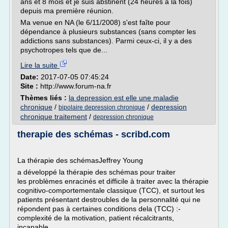
ans et 8 mois et je suis abstinent (24 heures à la fois)
depuis ma première réunion.
Ma venue en NA (le 6/11/2008) s'est faîte pour
dépendance à plusieurs substances (sans compter les
addictions sans substances). Parmi ceux-ci, il y a des
psychotropes tels que de...
Lire la suite
Date:
2017-07-05 07:45:24
Site :
http://www.forum-na.fr
Thèmes liés :
la depression est elle une maladie
chronique
/
/
depression
bipolaire depression chronique
chronique traitement
/
depression chronique
therapie des schémas - scribd.com
La thérapie des schémasJeffrey Young
a développé la thérapie des schémas pour traiter
les problèmes enracinés et difficile à traiter avec la thérapie
cognitivo-comportementale classique (TCC), et surtout les
patients présentant destroubles de la personnalité qui ne
répondent pas à certaines conditions dela (TCC) :-
complexité de la motivation, patient récalcitrants,
incapable,...