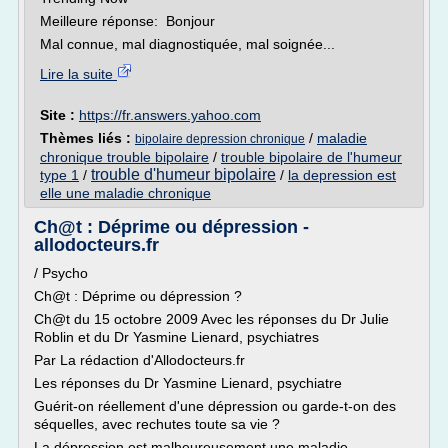
Meilleure réponse: Bonjour
Mal connue, mal diagnostiquée, mal soignée...
Lire la suite
Site :
https://fr.answers.yahoo.com
Thèmes liés :
/
maladie
bipolaire depression chronique
chronique trouble bipolaire
/
trouble bipolaire de l'humeur
trouble d'humeur bipolaire
type 1
/
/
la depression est
elle une maladie chronique
Ch@t : Déprime ou dépression -
allodocteurs.fr
/ Psycho
Ch@t : Déprime ou dépression ?
Ch@t du 15 octobre 2009 Avec les réponses du Dr Julie
Roblin et du Dr Yasmine Lienard, psychiatres
Par La rédaction d'Allodocteurs.fr
Les réponses du Dr Yasmine Lienard, psychiatre
Guérit-on réellement d'une dépression ou garde-t-on des
séquelles, avec rechutes toute sa vie ?
La dépression est malheureusement une maladie