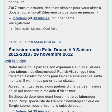
bonheur?
J'ai 7 trucs et astuces, des trucs simples pour vous aider à
Booster votre moral! Dites-moi ce que vous en pensez :)
→
2 Vidéos
(et
39 Articles
) pour ce thème
Voir également
:
Depression Majeure Quoi Faire
SIGNE DE DEPRESSION MAJEURE »
Émission radio Folie Douce # 9 Saison
2012-2013 / 29 novembre 2012
voir la vidéo
Notre invité nous partage son expérience sur un sujet des
plus tabous : les électrochocs! Patrick Allaire reçoit des
traitements d'électrochocs pour l'aider à améliorer sa santé
mentale. Il vient nous parler de sa situation.
Au segment Espresso, nous parlons d'une percée majeure
en ce qui concerne la maladie d'Alzheimer:
En début de deuxième demi-heure, notre collaborateur
Mario Patry, spécialiste de l'œuvre cinématographique de
Sergio Leone, nous présente le sujet de ses...
→
1 Vidéos
(et
30 Articles
) pour ce thème