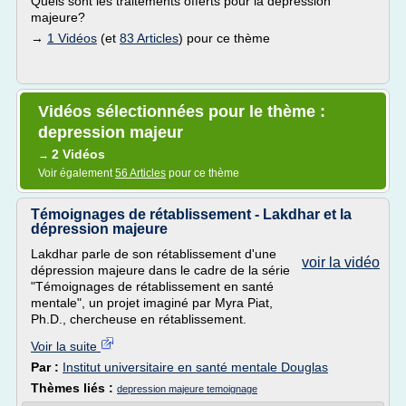
Quels sont les traitements offerts pour la dépression
majeure?
→
1 Vidéos
(et
83 Articles
) pour ce thème
Vidéos sélectionnées pour le thème :
depression majeur
2 Vidéos
→
Voir également
56 Articles
pour ce thème
Témoignages de rétablissement - Lakdhar et la
dépression majeure
Lakdhar parle de son rétablissement d'une
voir la vidéo
dépression majeure dans le cadre de la série
"Témoignages de rétablissement en santé
mentale", un projet imaginé par Myra Piat,
Ph.D., chercheuse en rétablissement.
Voir la suite
Par :
Institut universitaire en santé mentale Douglas
Thèmes liés :
depression majeure temoignage