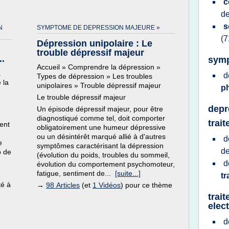
c
d
s
N
SYMPTOME DE DEPRESSION MAJEURE »
(7
Dépression unipolaire : Le
trouble dépressif majeur
.
symp
Accueil » Comprendre la dépression »
a
d
Types de dépression » Les troubles
 la
unipolaires » Trouble dépressif majeur
p
Le trouble dépressif majeur
depr
Un épisode dépressif majeur, pour être
diagnostiqué comme tel, doit comporter
trai
ent
obligatoirement une humeur dépressive
ou un désintérêt marqué allié à d'autres
d
e
symptômes caractérisant la dépression
d
p de
(évolution du poids, troubles du sommeil,
d
évolution du comportement psychomoteur,
fatigue, sentiment de...
[suite...]
tr
té à
→
98 Articles
(et
1 Vidéos
) pour ce thème
trai
elec
d