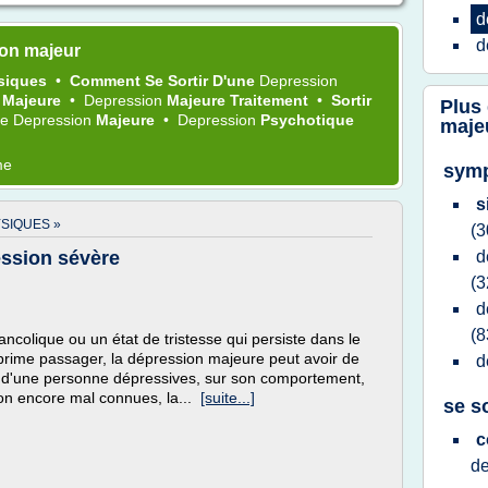
d
d
on majeur
siques
•
Comment Se Sortir D'une
Depression
n
Majeure
•
Depression
Majeure Traitement
•
Sortir
Plus
De
Depression
Majeure
•
Depression
Psychotique
maje
me
symp
s
SIQUES »
(3
ession sévère
d
(3
d
(8
ncolique ou un état de tristesse qui persiste dans le
prime passager, la dépression majeure peut avoir de
d
 d'une personne dépressives, sur son comportement,
on encore mal connues, la...
[suite...]
se s
c
d