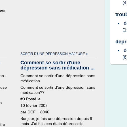
(4
eur.
trou
d
(1
depr
d
SORTIR D'UNE DEPRESSION MAJEURE »
(6
-
Comment se sortir d'une
dépression sans médication ...
on -
Comment se sortir d'une dépression sans
médication
euse
Comment se sortir d'une dépression sans
médication??
#0 Posté le
s
10 février 2003
par DCF__8046
Bonjour, je fais une dépression depuis 8
mois. J'ai fuis ces états dépresssifs
tre