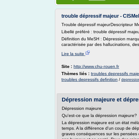
trouble dépressif majeur - CISMe
Trouble dépressif majeurDescripteur 
Libellé préféré : trouble dépressif majeu
Définition du MeSH : Dépression marqué
caractérisée par des hallucinations, des i
Lire la suite
Site :
http://www.chu-rouen.fr
Thèmes liés :
troubles depressifs maj
troubles depressifs definition
/
depressio
Dépression majeure et dépre
Dépression majeure
Qu'est-ce que la dépression majeure?
La dépression majeure est un état mélan
temps. A la différence d'un coup de dé
graves conséquences sur les pensées 