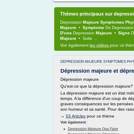
Thèmes principaux sur depressi
Depression
Majeure Symptomes Phy
Majeure
•
Symptome
De
Depressio
D'une
Depression
Majeure
•
Signe
Majeure
•
Suite ...
Voir également
les vidéos
pour ce thè
DEPRESSION MAJEURE SYMPTOMES PHY
Dépression majeure et dépr
Dépression majeure
Qu'est-ce que la dépression majeure?
La dépression majeure est un état méla
temps. A la différence d'un coup de dé
graves conséquences sur les pensées
son humeur et sa santé. Pour des rais
→
53 Articles
pour ce thème
Voir également
:
Depression Majeure Que Faire