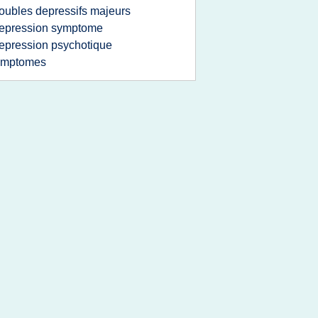
roubles depressifs majeurs
epression symptome
epression psychotique
ymptomes