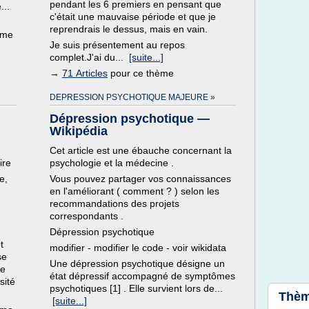
pendant les 6 premiers en pensant que
...
c'était une mauvaise période et que je
reprendrais le dessus, mais en vain.
ème
Je suis présentement au repos
complet.J'ai du...
[suite...]
→
71 Articles
pour ce thème
DEPRESSION PSYCHOTIQUE MAJEURE »
Dépression psychotique —
Wikipédia
Cet article est une ébauche concernant la
ire
psychologie et la médecine .
e,
Vous pouvez partager vos connaissances
en l'améliorant ( comment ? ) selon les
recommandations des projets
correspondants .
Dépression psychotique
t
modifier - modifier le code - voir wikidata
se
Une dépression psychotique désigne un
de
état dépressif accompagné de symptômes
sité
psychotiques [1] . Elle survient lors de...
Thèm
[suite...]