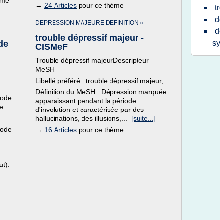
ème
→
24 Articles
pour ce thème
t
d
DEPRESSION MAJEURE DEFINITION »
d
trouble dépressif majeur -
 de
s
CISMeF
Trouble dépressif majeurDescripteur
MeSH
Libellé préféré : trouble dépressif majeur;
Définition du MeSH : Dépression marquée
iode
apparaissant pendant la période
ce
d'involution et caractérisée par des
hallucinations, des illusions,...
[suite...]
iode
→
16 Articles
pour ce thème
ut).