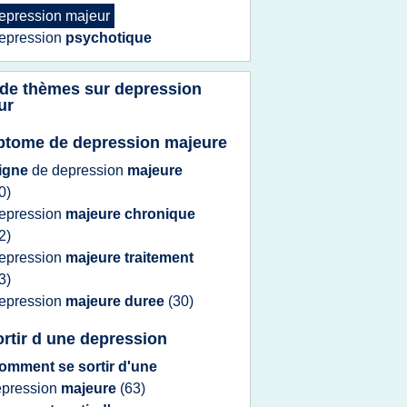
epression majeur
epression
psychotique
 de thèmes sur
depression
ur
tome de depression majeure
igne
de
depression
majeure
0)
epression
majeure chronique
2)
epression
majeure traitement
3)
epression
majeure duree
(30)
ortir d une depression
omment se sortir d'une
epression
majeure
(63)