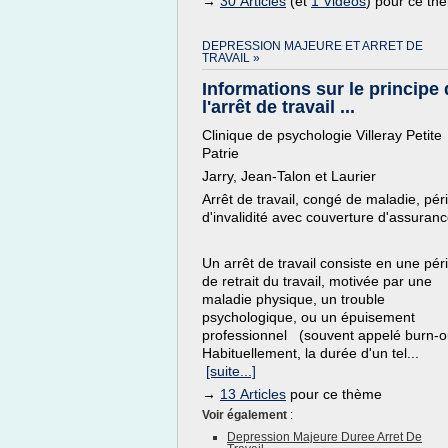
→
30 Articles
(et
1 Vidéos
) pour ce th
DEPRESSION MAJEURE ET ARRET DE
TRAVAIL »
Informations sur le principe
l'arrêt de travail ...
Clinique de psychologie Villeray Petite
Patrie
Jarry, Jean-Talon et Laurier
Arrêt de travail, congé de maladie, pér
d'invalidité avec couverture d'assuran
Un arrêt de travail consiste en une pér
de retrait du travail, motivée par une
maladie physique, un trouble
psychologique, ou un épuisement
professionnel (souvent appelé burn-o
Habituellement, la durée d'un tel...
[suite...]
→
13 Articles
pour ce thème
Voir également
:
Depression Majeure Duree Arret De