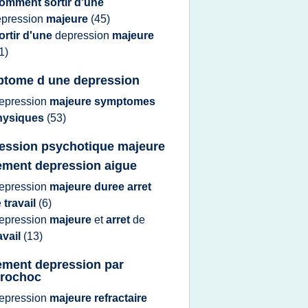
omment sortir d'une
epression
majeure
(45)
ortir d'une
depression
majeure
1)
tome d une depression
epression
majeure symptomes
hysiques
(53)
ession psychotique majeure
tement depression aigue
epression
majeure duree arret
e
travail
(6)
epression
majeure
et
arret
de
avail
(13)
tement depression par
trochoc
epression
majeure refractaire