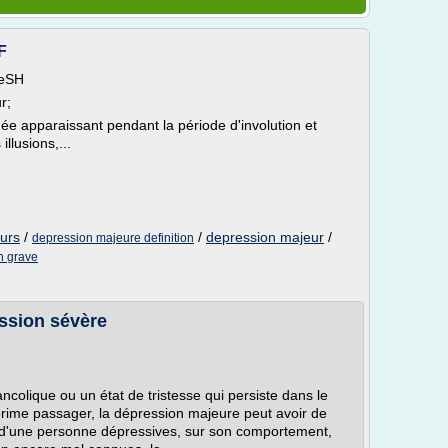
F
MeSH
r;
e apparaissant pendant la période d'involution et
llusions,...
eurs
/
/
depression majeur
/
depression majeure definition
n grave
ssion sévère
colique ou un état de tristesse qui persiste dans le
prime passager, la dépression majeure peut avoir de
d'une personne dépressives, sur son comportement,