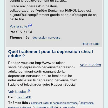
connut le bouleversement de sa vie…
Grâce aux prières d’un pasteur
collaborateur de l’Apôtre Benjamina FMFOI, Lova est
aujourd’hui complètement guérie et peut s’ocuuper de sa
petite fille.
Voir la suite
Par :
TV 7 FOI
Thèmes liés :
depression nerveuse
Haut de page
Quel traitement pour la depression chez l
adulte ?
Rendez-vous sur http://www.solutions-
voir la vidéo
sante.net/depression-nerveuse/depression-
adulte-comment-sortir-gagnant-de-la-
depression-nerveuse-adulte.html pour lire
notre article sur la depression nerveuse chez
l adulte et telecharger votre Rapport Special.
Voir la suite
Par :
roucha00
Thèmes liés :
/
comment traiter la depression nerveuse
depression
/
comment sortir de la depression
nerveuse traitement