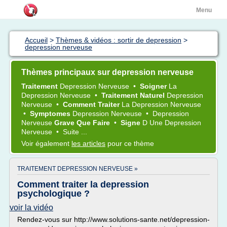
Menu
Accueil
>
Thèmes & vidéos : sortir de depression
>
depression nerveuse
Thèmes principaux sur depression nerveuse
Traitement
Depression Nerveuse
•
Soigner
La
Depression Nerveuse
•
Traitement Naturel
Depression
Nerveuse
•
Comment Traiter
La
Depression Nerveuse
•
Symptomes
Depression Nerveuse
•
Depression
Nerveuse
Grave Que Faire
•
Signe
D Une
Depression
Nerveuse
•
Suite ...
Voir également
les articles
pour ce thème
TRAITEMENT DEPRESSION NERVEUSE »
Comment traiter la depression
psychologique ?
voir la vidéo
Rendez-vous sur http://www.solutions-sante.net/depression-