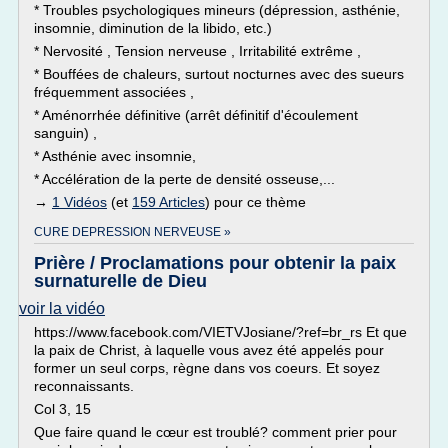
* Troubles psychologiques mineurs (dépression, asthénie,
insomnie, diminution de la libido, etc.)
* Nervosité , Tension nerveuse , Irritabilité extrême ,
* Bouffées de chaleurs, surtout nocturnes avec des sueurs
fréquemment associées ,
* Aménorrhée définitive (arrêt définitif d'écoulement
sanguin) ,
* Asthénie avec insomnie,
* Accélération de la perte de densité osseuse,...
→
1 Vidéos
(et
159 Articles
) pour ce thème
CURE DEPRESSION NERVEUSE »
Prière / Proclamations pour obtenir la paix
surnaturelle de Dieu
voir la vidéo
https://www.facebook.com/VIETVJosiane/?ref=br_rs Et que
la paix de Christ, à laquelle vous avez été appelés pour
former un seul corps, règne dans vos coeurs. Et soyez
reconnaissants.
Col 3, 15
Que faire quand le cœur est troublé? comment prier pour