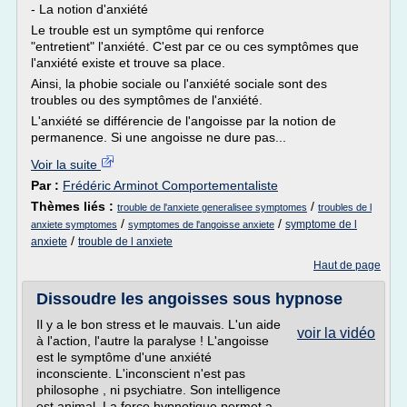
- La notion d'anxiété
Le trouble est un symptôme qui renforce
"entretient" l'anxiété. C'est par ce ou ces symptômes que
l'anxiété existe et trouve sa place.
Ainsi, la phobie sociale ou l'anxiété sociale sont des
troubles ou des symptômes de l'anxiété.
L'anxiété se différencie de l'angoisse par la notion de
permanence. Si une angoisse ne dure pas...
Voir la suite
Par :
Frédéric Arminot Comportementaliste
Thèmes liés :
/
trouble de l'anxiete generalisee symptomes
troubles de l
/
/
symptome de l
anxiete symptomes
symptomes de l'angoisse anxiete
/
anxiete
trouble de l anxiete
Haut de page
Dissoudre les angoisses sous hypnose
Il y a le bon stress et le mauvais. L'un aide
voir la vidéo
à l'action, l'autre la paralyse ! L'angoisse
est le symptôme d'une anxiété
inconsciente. L'inconscient n'est pas
philosophe , ni psychiatre. Son intelligence
est animal. La force hypnotique permet a