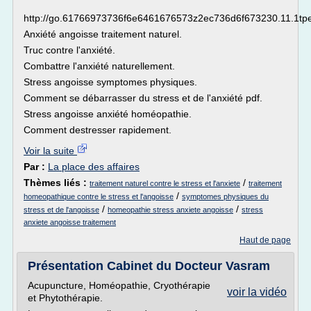
http://go.61766973736f6e6461676573z2ec736d6f673230.11.1tpe
Anxiété angoisse traitement naturel.
Truc contre l'anxiété.
Combattre l'anxiété naturellement.
Stress angoisse symptomes physiques.
Comment se débarrasser du stress et de l'anxiété pdf.
Stress angoisse anxiété homéopathie.
Comment destresser rapidement.
Voir la suite
Par :
La place des affaires
Thèmes liés :
/
traitement naturel contre le stress et l'anxiete
traitement
/
homeopathique contre le stress et l'angoisse
symptomes physiques du
/
/
stress et de l'angoisse
homeopathie stress anxiete angoisse
stress
anxiete angoisse traitement
Haut de page
Présentation Cabinet du Docteur Vasram
Acupuncture, Homéopathie, Cryothérapie
voir la vidéo
et Phytothérapie.