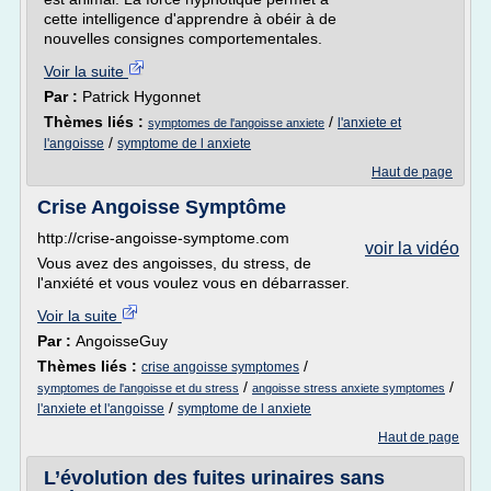
cette intelligence d'apprendre à obéir à de
nouvelles consignes comportementales.
Voir la suite
Par :
Patrick Hygonnet
Thèmes liés :
/
l'anxiete et
symptomes de l'angoisse anxiete
/
l'angoisse
symptome de l anxiete
Haut de page
Crise Angoisse Symptôme
http://crise-angoisse-symptome.com
voir la vidéo
Vous avez des angoisses, du stress, de
l'anxiété et vous voulez vous en débarrasser.
Voir la suite
Par :
AngoisseGuy
Thèmes liés :
/
crise angoisse symptomes
/
/
symptomes de l'angoisse et du stress
angoisse stress anxiete symptomes
/
l'anxiete et l'angoisse
symptome de l anxiete
Haut de page
L’évolution des fuites urinaires sans