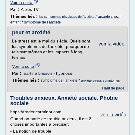
Voir la suite
Par :
Alizés TV
Thèmes liés :
/
anxiete chez l
les symptomes physiques de l'anxiete
/
enfant
symptome de l anxiete
peur et anxiété
Le stress est le mal du siècle. Quels sont
voir la vidéo
les symptômes de l'anxiété, pourquoi de
tels symptômes et les impacts à long
termes
Voir la suite
Par :
martine brisson - hypnose
Thèmes liés :
/
symptome de l anxiete
anxiete stress symptomes
Haut de page
Troubles anxieux. Anxiété sociale. Phobie
sociale
https://fredericarminot.com
voir la vidéo
Quand on parle de trouble anxieux, il est 2
choses importantes à préciser:
- La notion de trouble