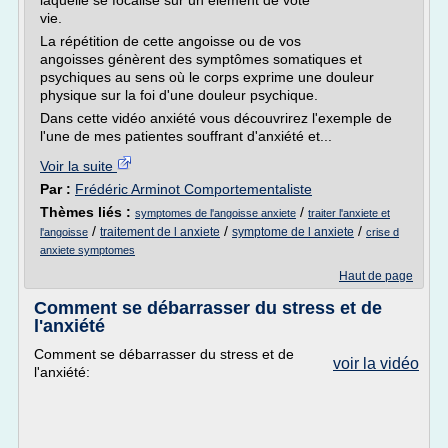
laquelle se focalise sur un élément de vote
vie.
La répétition de cette angoisse ou de vos
angoisses génèrent des symptômes somatiques et
psychiques au sens où le corps exprime une douleur
physique sur la foi d'une douleur psychique.
Dans cette vidéo anxiété vous découvrirez l'exemple de
l'une de mes patientes souffrant d'anxiété et...
Voir la suite
Par :
Frédéric Arminot Comportementaliste
Thèmes liés :
/
symptomes de l'angoisse anxiete
traiter l'anxiete et
/
/
/
traitement de l anxiete
symptome de l anxiete
l'angoisse
crise d
anxiete symptomes
Haut de page
Comment se débarrasser du stress et de
l'anxiété
Comment se débarrasser du stress et de
voir la vidéo
l'anxiété: