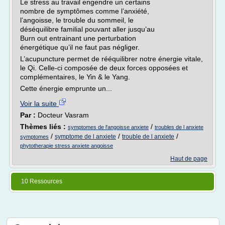
Le stress au travail engendre un certains
nombre de symptômes comme l’anxiété,
l’angoisse, le trouble du sommeil, le
déséquilibre familial pouvant aller jusqu’au
Burn out entrainant une perturbation
énergétique qu’il ne faut pas négliger.
L’acupuncture permet de rééquilibrer notre énergie vitale,
le Qi. Celle-ci composée de deux forces opposées et
complémentaires, le Yin & le Yang.
Cette énergie emprunte un...
Voir la suite
Par :
Docteur Vasram
Thèmes liés :
/
symptomes de l'angoisse anxiete
troubles de l anxiete
/
/
/
symptome de l anxiete
trouble de l anxiete
symptomes
phytotherapie stress anxiete angoisse
Haut de page
10 Ressources