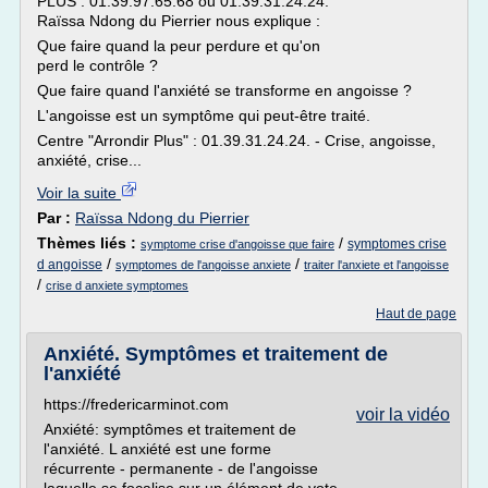
PLUS : 01.39.97.65.68 ou 01.39.31.24.24.
Raïssa Ndong du Pierrier nous explique :
Que faire quand la peur perdure et qu'on
perd le contrôle ?
Que faire quand l'anxiété se transforme en angoisse ?
L'angoisse est un symptôme qui peut-être traité.
Centre "Arrondir Plus" : 01.39.31.24.24. - Crise, angoisse,
anxiété, crise...
Voir la suite
Par :
Raïssa Ndong du Pierrier
Thèmes liés :
/
symptomes crise
symptome crise d'angoisse que faire
/
/
d angoisse
symptomes de l'angoisse anxiete
traiter l'anxiete et l'angoisse
/
crise d anxiete symptomes
Haut de page
Anxiété. Symptômes et traitement de
l'anxiété
https://fredericarminot.com
voir la vidéo
Anxiété: symptômes et traitement de
l'anxiété. L anxiété est une forme
récurrente - permanente - de l'angoisse