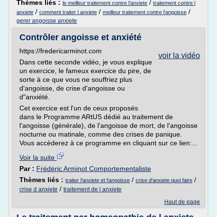
Thèmes liés :
/
le meilleur traitement contre l'anxiete
traitement contre l
/
/
/
anxiete
comment traiter l anxiete
meilleur traitement contre l'angoisse
gerer angoisse anxiete
Contrôler angoisse et anxiété
https://fredericarminot.com
voir la vidéo
Dans cette seconde vidéo, je vous explique
un exercice, le fameux exercice du pire, de
sorte à ce que vous ne souffriez plus
d'angoisse, de crise d'angoisse ou
d"anxiété.
Cet exercice est l'un de ceux proposés
dans le Programme ARtUS dédié au traitement de
l'angoisse (générale), de l'angoisse de mort, de l'angoisse
nocturne ou matinale, comme des crises de panique.
Vous accèderez à ce programme en cliquant sur ce lien:...
Voir la suite
Par :
Frédéric Arminot Comportementaliste
Thèmes liés :
/
/
traiter l'anxiete et l'angoisse
crise d'anxiete quoi faire
/
crise d anxiete
traitement de l anxiete
Haut de page