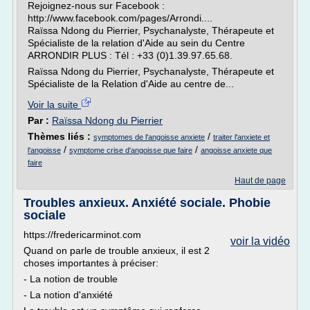
Rejoignez-nous sur Facebook :
http://www.facebook.com/pages/Arrondi....
Raïssa Ndong du Pierrier, Psychanalyste, Thérapeute et
Spécialiste de la relation d'Aide au sein du Centre
ARRONDIR PLUS : Tél : +33 (0)1.39.97.65.68.
Raïssa Ndong du Pierrier, Psychanalyste, Thérapeute et
Spécialiste de la Relation d'Aide au centre de...
Voir la suite
Par :
Raïssa Ndong du Pierrier
Thèmes liés :
/
symptomes de l'angoisse anxiete
traiter l'anxiete et
/
/
l'angoisse
symptome crise d'angoisse que faire
angoisse anxiete que
faire
Haut de page
Troubles anxieux. Anxiété sociale. Phobie
sociale
https://fredericarminot.com
voir la vidéo
Quand on parle de trouble anxieux, il est 2
choses importantes à préciser:
- La notion de trouble
- La notion d'anxiété