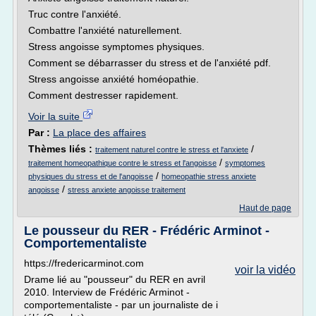
Truc contre l'anxiété.
Combattre l'anxiété naturellement.
Stress angoisse symptomes physiques.
Comment se débarrasser du stress et de l'anxiété pdf.
Stress angoisse anxiété homéopathie.
Comment destresser rapidement.
Voir la suite
Par :
La place des affaires
Thèmes liés :
/
traitement naturel contre le stress et l'anxiete
/
traitement homeopathique contre le stress et l'angoisse
symptomes
/
physiques du stress et de l'angoisse
homeopathie stress anxiete
/
angoisse
stress anxiete angoisse traitement
Haut de page
Le pousseur du RER - Frédéric Arminot -
Comportementaliste
https://fredericarminot.com
voir la vidéo
Drame lié au "pousseur" du RER en avril
2010. Interview de Frédéric Arminot -
comportementaliste - par un journaliste de i