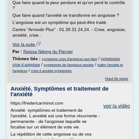
Que faire quand la peur perdure et qu'on perd le contrôle
?
Que faire quand l'anxiété se transforme en angoisse ?
L'angoisse est un symptôme qui peut-être traité.
Centre "Arrondir Plus" : 01.39.31.24.24. - Crise, angoisse,
anxiété, crise...
Voir la suite
Par :
Raïssa Ndong du Pierrier
Thèmes liés :
/
symptomes
symptome crise d'angoisse que faire
/
/
crise d angoisse
symptomes de l'angoisse anxiete
traiter l'anxiete et
/
l'angoisse
crise d anxiete symptomes
Haut de page
Anxiété. Symptômes et traitement de
l'anxiété
https://fredericarminot.com
voir la vidéo
Anxiété: symptômes et traitement de
l'anxiété. L anxiété est une forme récurrente -
permanente - de l'angoisse laquelle se
focalise sur un élément de vote vie.
La répétition de cette angoisse ou de vos