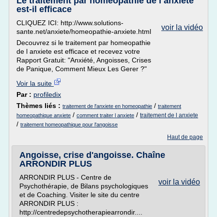
Le traitement par homeopathie de l anxiete
est-il efficace
CLIQUEZ ICI: http://www.solutions-
voir la vidéo
sante.net/anxiete/homeopathie-anxiete.html
Decouvrez si le traitement par homeopathie
de l anxiete est efficace et recevez votre
Rapport Gratuit: "Anxiété, Angoisses, Crises
de Panique, Comment Mieux Les Gerer ?"
Voir la suite
Par :
profiledix
Thèmes liés :
/
traitement de l'anxiete en homeopathie
traitement
/
/
traitement de l anxiete
homeopathique anxiete
comment traiter l anxiete
/
traitement homeopathique pour l'angoisse
Haut de page
Angoisse, crise d'angoisse. Chaîne
ARRONDIR PLUS
ARRONDIR PLUS - Centre de
voir la vidéo
Psychothérapie, de Bilans psychologiques
et de Coaching. Visiter le site du centre
ARRONDIR PLUS :
http://centredepsychotherapiearrondir....