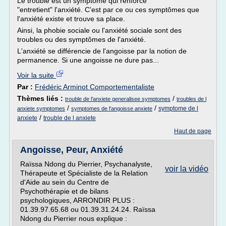
Le trouble est un symptôme qui renforce
"entretient" l'anxiété. C'est par ce ou ces symptômes que
l'anxiété existe et trouve sa place.
Ainsi, la phobie sociale ou l'anxiété sociale sont des
troubles ou des symptômes de l'anxiété.
L'anxiété se différencie de l'angoisse par la notion de
permanence. Si une angoisse ne dure pas...
Voir la suite
Par :
Frédéric Arminot Comportementaliste
Thèmes liés :
/
trouble de l'anxiete generalisee symptomes
troubles de l
/
/
symptome de l
anxiete symptomes
symptomes de l'angoisse anxiete
/
anxiete
trouble de l anxiete
Haut de page
Angoisse, Peur, Anxiété
Raïssa Ndong du Pierrier, Psychanalyste,
voir la vidéo
Thérapeute et Spécialiste de la Relation
d'Aide au sein du Centre de
Psychothérapie et de bilans
psychologiques, ARRONDIR PLUS :
01.39.97.65.68 ou 01.39.31.24.24. Raïssa
Ndong du Pierrier nous explique :