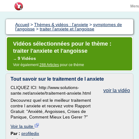
Men
Accueil
>
Thèmes & vidéos : l'anxiete
>
symptomes de
l'angoisse
>
traiter l'anxiete et l'angoisse
Vidéos sélectionnées pour le thème :
traiter l'anxiete et l'angoisse
9 Vidéos
→
Voir également
288 Articles
pour ce thème
Tout savoir sur le traitement de l anxiete
CLIQUEZ ICI: http://www.solutions-
voir la vidéo
sante.net/anxiete/traitement-anxiete.html
Decouvrez quel est le meilleur traitement
contre l anxiete et recevez votre Rapport
Gratuit: "Anxiété, Angoisses, Crises de
Panique, Comment Mieux Les Gerer ?"
Voir la suite
Par :
profiledix