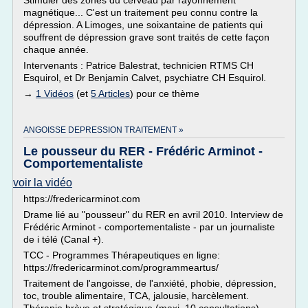
Stimuler des zones du cerveau par rayonnement
magnétique... C'est un traitement peu connu contre la
dépression. A Limoges, une soixantaine de patients qui
souffrent de dépression grave sont traités de cette façon
chaque année.
Intervenants : Patrice Balestrat, technicien RTMS CH
Esquirol, et Dr Benjamin Calvet, psychiatre CH Esquirol.
→
1 Vidéos
(et
5 Articles
) pour ce thème
ANGOISSE DEPRESSION TRAITEMENT »
Le pousseur du RER - Frédéric Arminot -
Comportementaliste
voir la vidéo
https://fredericarminot.com
Drame lié au "pousseur" du RER en avril 2010. Interview de
Frédéric Arminot - comportementaliste - par un journaliste
de i télé (Canal +).
TCC - Programmes Thérapeutiques en ligne:
https://fredericarminot.com/programmeartus/
Traitement de l'angoisse, de l'anxiété, phobie, dépression,
toc, trouble alimentaire, TCA, jalousie, harcèlement.