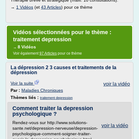
Thérapie brève et stratégique (maxi. 10 consultations).
→
1 Vidéos
(et
43 Articles
) pour ce thème
Vidéos sélectionnées pour le thème :
traitement depression
8 Vidéos
→
Voir également
97 Articles
pour ce thème
La dépression 2 3 causes et traitements de la
dépression
Voir la suite
voir la vidéo
Par :
Maladies Chroniques
Thèmes liés :
traitement depression
Comment traiter la depression
psychologique ?
Rendez-vous sur http://www.solutions-
voir la vidéo
sante.net/depression-nerveuse/depression-
psychologique-comment-soigner-traiter-