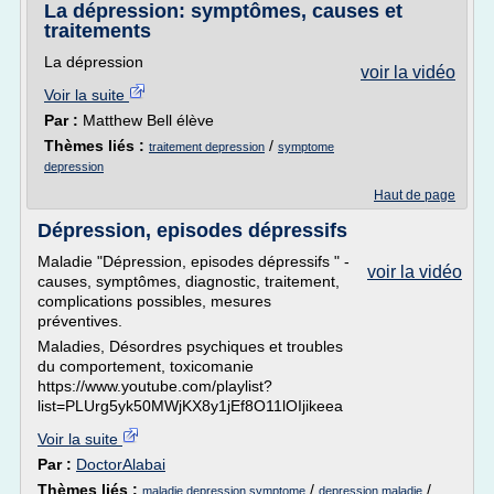
La dépression: symptômes, causes et
traitements
La dépression
voir la vidéo
Voir la suite
Par :
Matthew Bell élève
Thèmes liés :
/
traitement depression
symptome
depression
Haut de page
Dépression, episodes dépressifs
Maladie "Dépression, episodes dépressifs " -
voir la vidéo
causes, symptômes, diagnostic, traitement,
complications possibles, mesures
préventives.
Maladies, Désordres psychiques et troubles
du comportement, toxicomanie
https://www.youtube.com/playlist?
list=PLUrg5yk50MWjKX8y1jEf8O11lOIjikeea
Voir la suite
Par :
DoctorAlabai
Thèmes liés :
/
/
maladie depression symptome
depression maladie