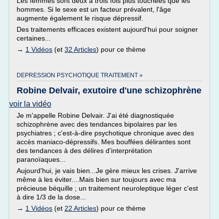
Les femmes sont deux à trois fois plus touchées que les
hommes. Si le sexe est un facteur prévalent, l'âge
augmente également le risque dépressif.
Des traitements efficaces existent aujourd'hui pour soigner
certaines...
→
1 Vidéos
(et
32 Articles
) pour ce thème
DEPRESSION PSYCHOTIQUE TRAITEMENT »
Robine Delvair, exutoire d'une schizophrène
voir la vidéo
Je m'appelle Robine Delvair. J'ai été diagnostiquée
schizophrène avec des tendances bipolaires par les
psychiatres ; c'est-à-dire psychotique chronique avec des
accès maniaco-dépressifs. Mes bouffées délirantes sont
des tendances à des délires d'interprétation
paranoïaques...
Aujourd'hui, je vais bien...Je gère mieux les crises. J'arrive
même à les éviter....Mais bien sur toujours avec ma
précieuse béquille ; un traitement neuroleptique léger c'est
à dire 1/3 de la dose...
→
1 Vidéos
(et
22 Articles
) pour ce thème