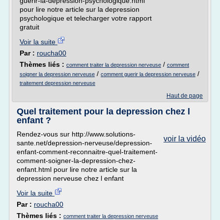
guerir-la-depression-psychologique.html
pour lire notre article sur la depression
psychologique et telecharger votre rapport
gratuit
Voir la suite
Par :
roucha00
Thèmes liés :
/
comment traiter la depression nerveuse
comment
/
/
soigner la depression nerveuse
comment guerir la depression nerveuse
traitement depression nerveuse
Haut de page
Quel traitement pour la depression chez l
enfant ?
Rendez-vous sur http://www.solutions-
voir la vidéo
sante.net/depression-nerveuse/depression-
enfant-comment-reconnaitre-quel-traitement-
comment-soigner-la-depression-chez-
enfant.html pour lire notre article sur la
depression nerveuse chez l enfant
Voir la suite
Par :
roucha00
Thèmes liés :
comment traiter la depression nerveuse