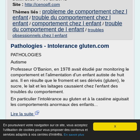
Site :
http://cenopfl.com
probleme de comportement chez l
Thèmes liés :
enfant
trouble du comportement chez l
/
enfant
comportement chez l enfant
trouble
/
/
du comportement de l enfant
/
troubles
obsessionnels chez l enfant
Pathologies - Intolerance gluten.com
PATHOLOGIES
Autisme
Professeur O'Banion, en 1978 avait étudié par monitoring le
comportement et l'alimentation d'un enfant autiste de huit
ans. Il en résulte que le froment et ses dérivés (gluten), le
sucre, le lait et les laitages causaient chez l'enfant des
troubles du comportement.
En particulier l'intolérance au gluten et à la caséine aiguisait
les comportements anormaux des enfants...
Lire la suite
Date:
2016-09-23 13:55:48
En poursuivant votre navigation sur ce site, vous acceptez
Site :
http://intolerancegluten.com
X
l'utilisation de cookies pour vous proposer des contenus et
services adaptés à vos centres d'intérêts.
En savoir plus
Parents!!! gros trouble du comportement