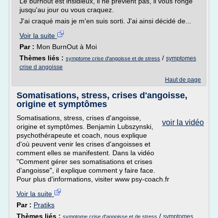
Le burnout est insidieux, il ne prévient pas, il vous ronge
jusqu'au jour ou vous craquez.
J'ai craqué mais je m'en suis sorti. J'ai ainsi décidé de...
Voir la suite
Par :
Mon BurnOut à Moi
Thèmes liés :
/
symptomes
symptome crise d'angoisse et de stress
crise d angoisse
Haut de page
Somatisations, stress, crises d'angoisse,
origine et symptômes
Somatisations, stress, crises d'angoisse,
voir la vidéo
origine et symptômes. Benjamin Lubszynski,
psychothérapeute et coach, nous explique
d'où peuvent venir les crises d'angoisses et
comment elles se manifestent. Dans la vidéo
"Comment gérer ses somatisations et crises
d'angoisse", il explique comment y faire face.
Pour plus d'informations, visiter www psy-coach.fr
Voir la suite
Par :
Pratiks
Thèmes liés :
/
symptomes
symptome crise d'angoisse et de stress