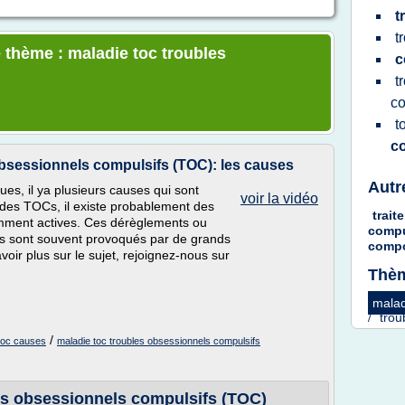
t
t
 thème : maladie toc troubles
c
t
co
t
c
obsessionnels compulsifs (TOC): les causes
Autr
, il ya plusieurs causes qui sont
voir la vidéo
 des TOCs, il existe probablement des
trai
mment actives. Ces dérèglements ou
compu
s sont souvent provoqués par de grands
comp
oir plus sur le sujet, rejoignez-nous sur
Thèm
malad
/
trou
/
 toc causes
maladie toc troubles obsessionnels compulsifs
les obsessionnels compulsifs (TOC)