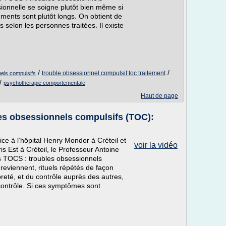
sionnelle se soigne plutôt bien même si
tements sont plutôt longs. On obtient de
selon les personnes traitées. Il existe
/
/
trouble obsessionnel compulsif toc traitement
nels compulsifs
/
psychotherapie comportementale
Haut de page
les obsessionnels compulsifs (TOC):
ce à l’hôpital Henry Mondor à Créteil et
voir la vidéo
s Est à Créteil, le Professeur Antoine
es TOCS : troubles obsessionnels
reviennent, rituels répétés de façon
reté, et du contrôle auprès des autres,
contrôle. Si ces symptômes sont