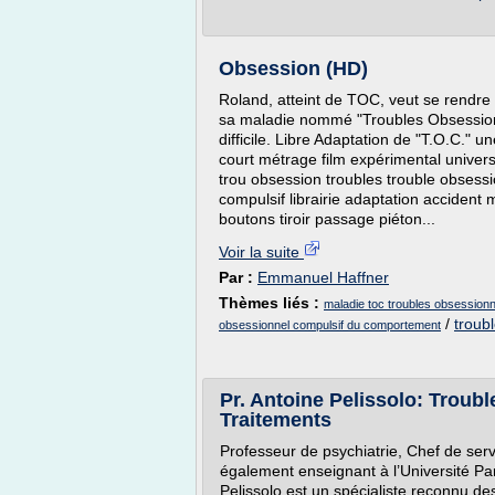
Obsession (HD)
Roland, atteint de TOC, veut se rendre à
sa maladie nommé "Troubles Obsessionn
difficile. Libre Adaptation de "T.O.C.
court métrage film expérimental universi
trou obsession troubles trouble obsess
compulsif librairie adaptation accident 
boutons tiroir passage piéton...
Voir la suite
Par :
Emmanuel Haffner
Thèmes liés :
maladie toc troubles obsessionn
/
troub
obsessionnel compulsif du comportement
Pr. Antoine Pelissolo: Troub
Traitements
Professeur de psychiatrie, Chef de serv
également enseignant à l’Université Par
Pelissolo est un spécialiste reconnu d