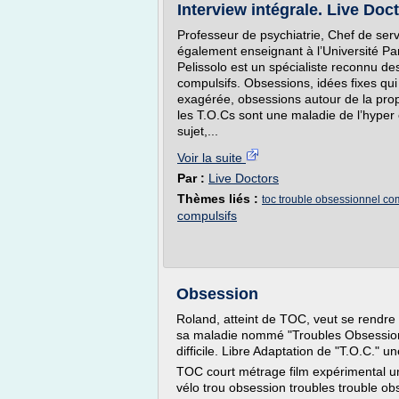
Interview intégrale. Live Doc
Professeur de psychiatrie, Chef de serv
également enseignant à l’Université Par
Pelissolo est un spécialiste reconnu d
compulsifs. Obsessions, idées fixes qui
exagérée, obsessions autour de la prop
les T.O.Cs sont une maladie de l’hyper 
sujet,...
Voir la suite
Par :
Live Doctors
Thèmes liés :
toc trouble obsessionnel co
compulsifs
Obsession
Roland, atteint de TOC, veut se rendre à
sa maladie nommé "Troubles Obsessionn
difficile. Libre Adaptation de "T.O.C."
TOC court métrage film expérimental uni
vélo trou obsession troubles trouble o