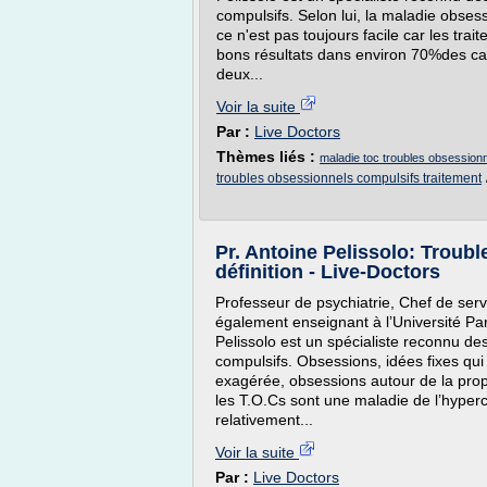
compulsifs. Selon lui, la maladie obses
ce n'est pas toujours facile car les trai
bons résultats dans environ 70%des cas 
deux...
Voir la suite
Par :
Live Doctors
Thèmes liés :
maladie toc troubles obsession
troubles obsessionnels compulsifs traitement
Pr. Antoine Pelissolo: Troub
définition - Live-Doctors
Professeur de psychiatrie, Chef de servi
également enseignant à l’Université Pari
Pelissolo est un spécialiste reconnu d
compulsifs. Obsessions, idées fixes qui 
exagérée, obsessions autour de la prop
les T.O.Cs sont une maladie de l’hyper
relativement...
Voir la suite
Par :
Live Doctors