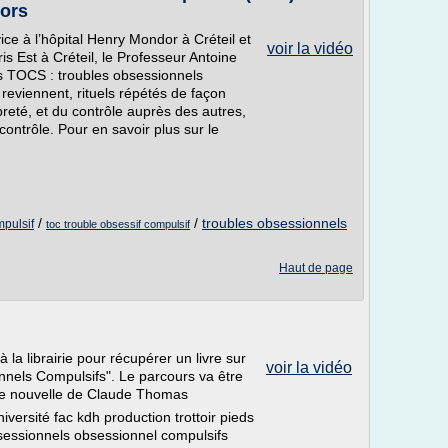
tors
ice à l’hôpital Henry Mondor à Créteil et
voir la vidéo
is Est à Créteil, le Professeur Antoine
es TOCS : troubles obsessionnels
 reviennent, rituels répétés de façon
reté, et du contrôle auprès des autres,
contrôle. Pour en savoir plus sur le
/
/
troubles obsessionnels
mpulsif
toc trouble obsessif compulsif
Haut de page
 la librairie pour récupérer un livre sur
voir la vidéo
els Compulsifs". Le parcours va être
 une nouvelle de Claude Thomas
versité fac kdh production trottoir pieds
bsessionnels obsessionnel compulsifs