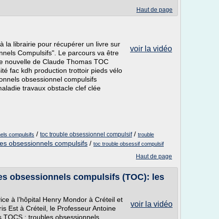
Haut de page
 la librairie pour récupérer un livre sur
voir la vidéo
els Compulsifs". Le parcours va être
" une nouvelle de Claude Thomas TOC
té fac kdh production trottoir pieds vélo
ionnels obsessionnel compulsifs
maladie travaux obstacle clef clée
/
/
toc trouble obsessionnel compulsif
els compulsifs
trouble
les obsessionnels compulsifs
/
toc trouble obsessif compulsif
Haut de page
les obsessionnels compulsifs (TOC): les
ice à l’hôpital Henry Mondor à Créteil et
voir la vidéo
is Est à Créteil, le Professeur Antoine
es TOCS : troubles obsessionnels