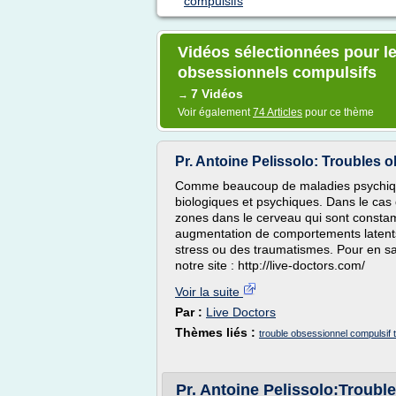
compulsifs
Vidéos sélectionnées pour le
obsessionnels compulsifs
7 Vidéos
→
Voir également
74 Articles
pour ce thème
Pr. Antoine Pelissolo: Troubles 
Comme beaucoup de maladies psychiques
biologiques et psychiques. Dans le cas
zones dans le cerveau qui sont consta
augmentation de comportements latent
stress ou des traumatismes. Pour en sav
notre site : http://live-doctors.com/
Voir la suite
Par :
Live Doctors
Thèmes liés :
trouble obsessionnel compulsif
Pr. Antoine Pelissolo:Troub