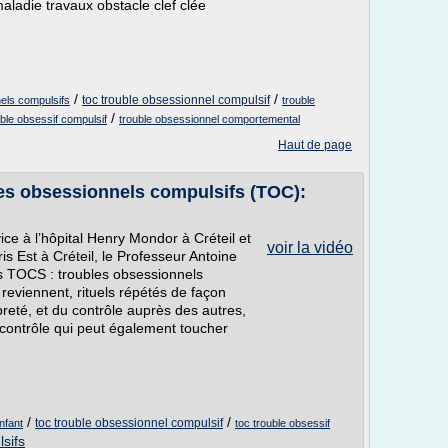
maladie travaux obstacle clef clée
/
/
toc trouble obsessionnel compulsif
els compulsifs
trouble
/
uble obsessif compulsif
trouble obsessionnel comportemental
Haut de page
les obsessionnels compulsifs (TOC):
ice à l’hôpital Henry Mondor à Créteil et
voir la vidéo
is Est à Créteil, le Professeur Antoine
es TOCS : troubles obsessionnels
 reviennent, rituels répétés de façon
reté, et du contrôle auprès des autres,
 contrôle qui peut également toucher
/
/
toc trouble obsessionnel compulsif
nfant
toc trouble obsessif
sifs