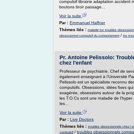
compulsif librairie adaptation accident 
boutons tiroir passage...
Voir la suite
Par :
Emmanuel Haffner
Thèmes liés :
maladie toc troubles obsessionn
/
obsessionnel compulsif du comportement
toc tro
Pr. Antoine Pelissolo: Troub
chez l'enfant
Professeur de psychiatrie, Chef de serv
également enseignant à l’Université Par
Pelissolo est un spécialiste reconnu d
compulsifs. Obsessions, idées fixes qui
exagérée, obsessions autour de la prop
les T.O.Cs sont une maladie de l’hyper
les...
Voir la suite
Par :
Live Doctors
Thèmes liés :
troubles obsessionnels chez l e
/
troubles obsessionnels compul
compulsif