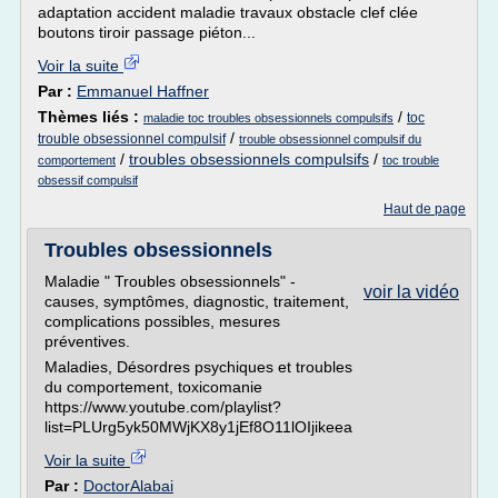
adaptation accident maladie travaux obstacle clef clée
boutons tiroir passage piéton...
Voir la suite
Par :
Emmanuel Haffner
Thèmes liés :
/
toc
maladie toc troubles obsessionnels compulsifs
/
trouble obsessionnel compulsif
trouble obsessionnel compulsif du
/
troubles obsessionnels compulsifs
/
comportement
toc trouble
obsessif compulsif
Haut de page
Troubles obsessionnels
Maladie " Troubles obsessionnels" -
voir la vidéo
causes, symptômes, diagnostic, traitement,
complications possibles, mesures
préventives.
Maladies, Désordres psychiques et troubles
du comportement, toxicomanie
https://www.youtube.com/playlist?
list=PLUrg5yk50MWjKX8y1jEf8O11lOIjikeea
Voir la suite
Par :
DoctorAlabai