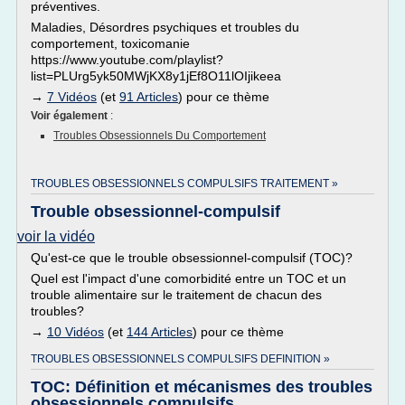
préventives.
Maladies, Désordres psychiques et troubles du
comportement, toxicomanie
https://www.youtube.com/playlist?
list=PLUrg5yk50MWjKX8y1jEf8O11lOIjikeea
→
7 Vidéos
(et
91 Articles
) pour ce thème
Voir également
:
Troubles Obsessionnels Du Comportement
TROUBLES OBSESSIONNELS COMPULSIFS TRAITEMENT »
Trouble obsessionnel-compulsif
voir la vidéo
Qu'est-ce que le trouble obsessionnel-compulsif (TOC)?
Quel est l'impact d'une comorbidité entre un TOC et un
trouble alimentaire sur le traitement de chacun des
troubles?
→
10 Vidéos
(et
144 Articles
) pour ce thème
TROUBLES OBSESSIONNELS COMPULSIFS DEFINITION »
TOC: Définition et mécanismes des troubles
obsessionnels compulsifs.