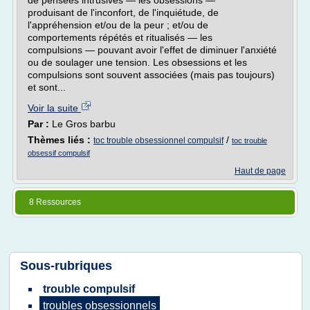
de pensées intrusives — les obsessions —
produisant de l'inconfort, de l'inquiétude, de
l'appréhension et/ou de la peur ; et/ou de
comportements répétés et ritualisés — les
compulsions — pouvant avoir l'effet de diminuer l'anxiété
ou de soulager une tension. Les obsessions et les
compulsions sont souvent associées (mais pas toujours)
et sont...
Voir la suite
Par :
Le Gros barbu
Thèmes liés :
/
toc trouble obsessionnel compulsif
toc trouble
obsessif compulsif
Haut de page
8 Ressources
Sous-rubriques
trouble compulsif
troubles obsessionnels