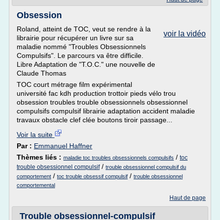
Obsession
Roland, atteint de TOC, veut se rendre à la
voir la vidéo
librairie pour récupérer un livre sur sa
maladie nommé "Troubles Obsessionnels
Compulsifs". Le parcours va être difficile.
Libre Adaptation de "T.O.C." une nouvelle de
Claude Thomas
TOC court métrage film expérimental
université fac kdh production trottoir pieds vélo trou
obsession troubles trouble obsessionnels obsessionnel
compulsifs compulsif librairie adaptation accident maladie
travaux obstacle clef clée boutons tiroir passage...
Voir la suite
Par :
Emmanuel Haffner
Thèmes liés :
/
toc
maladie toc troubles obsessionnels compulsifs
/
trouble obsessionnel compulsif
trouble obsessionnel compulsif du
/
/
comportement
toc trouble obsessif compulsif
trouble obsessionnel
comportemental
Haut de page
Trouble obsessionnel-compulsif