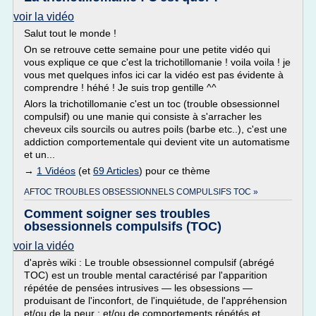
voir la vidéo
Salut tout le monde !
On se retrouve cette semaine pour une petite vidéo qui
vous explique ce que c'est la trichotillomanie ! voila voila ! je
vous met quelques infos ici car la vidéo est pas évidente à
comprendre ! héhé ! Je suis trop gentille ^^
Alors la trichotillomanie c'est un toc (trouble obsessionnel
compulsif) ou une manie qui consiste à s'arracher les
cheveux cils sourcils ou autres poils (barbe etc..), c'est une
addiction comportementale qui devient vite un automatisme
et un...
→
1 Vidéos
(et
69 Articles
) pour ce thème
AFTOC TROUBLES OBSESSIONNELS COMPULSIFS TOC »
Comment soigner ses troubles
obsessionnels compulsifs (TOC)
voir la vidéo
d'après wiki : Le trouble obsessionnel compulsif (abrégé
TOC) est un trouble mental caractérisé par l'apparition
répétée de pensées intrusives — les obsessions —
produisant de l'inconfort, de l'inquiétude, de l'appréhension
et/ou de la peur ; et/ou de comportements répétés et