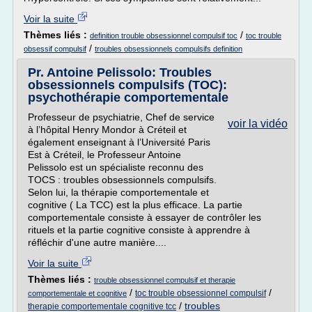
Voir la suite
Thèmes liés :
/
definition trouble obsessionnel compulsif toc
toc trouble
/
obsessif compulsif
troubles obsessionnels compulsifs definition
Pr. Antoine Pelissolo: Troubles
obsessionnels compulsifs (TOC):
psychothérapie comportementale
Professeur de psychiatrie, Chef de service
voir la vidéo
à l’hôpital Henry Mondor à Créteil et
également enseignant à l’Université Paris
Est à Créteil, le Professeur Antoine
Pelissolo est un spécialiste reconnu des
TOCS : troubles obsessionnels compulsifs.
Selon lui, la thérapie comportementale et
cognitive ( La TCC) est la plus efficace. La partie
comportementale consiste à essayer de contrôler les
rituels et la partie cognitive consiste à apprendre à
réfléchir d'une autre manière....
Voir la suite
Thèmes liés :
trouble obsessionnel compulsif et therapie
/
/
toc trouble obsessionnel compulsif
comportementale et cognitive
/
troubles
therapie comportementale cognitive tcc