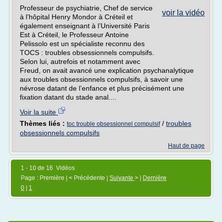
Professeur de psychiatrie, Chef de service
voir la vidéo
à l’hôpital Henry Mondor à Créteil et
également enseignant à l’Université Paris
Est à Créteil, le Professeur Antoine
Pelissolo est un spécialiste reconnu des
TOCS : troubles obsessionnels compulsifs.
Selon lui, autrefois et notamment avec
Freud, on avait avancé une explication psychanalytique
aux troubles obsessionnels compulsifs, à savoir une
névrose datant de l’enfance et plus précisément une
fixation datant du stade anal....
Voir la suite
Thèmes liés :
/
troubles
toc trouble obsessionnel compulsif
obsessionnels compulsifs
Haut de page
1 - 10 de 16 Vidéos
Page : Première | < Précédente |
Suivante
> |
Dernière
0
|
1