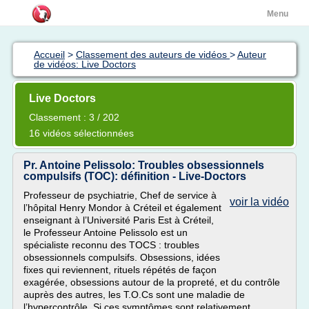
Menu
Accueil
>
Classement des auteurs de vidéos
>
Auteur
de vidéos: Live Doctors
Live Doctors
Classement : 3 / 202
16 vidéos sélectionnées
Pr. Antoine Pelissolo: Troubles obsessionnels
compulsifs (TOC): définition - Live-Doctors
Professeur de psychiatrie, Chef de service à
voir la vidéo
l’hôpital Henry Mondor à Créteil et également
enseignant à l’Université Paris Est à Créteil,
le Professeur Antoine Pelissolo est un
spécialiste reconnu des TOCS : troubles
obsessionnels compulsifs. Obsessions, idées
fixes qui reviennent, rituels répétés de façon
exagérée, obsessions autour de la propreté, et du contrôle
auprès des autres, les T.O.Cs sont une maladie de
l’hypercontrôle. Si ces symptômes sont relativement...