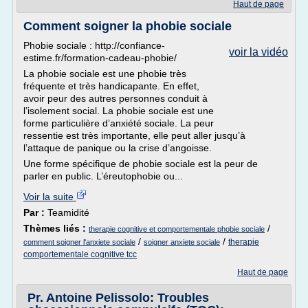
Haut de page
Comment soigner la phobie sociale
Phobie sociale : http://confiance-
voir la vidéo
estime.fr/formation-cadeau-phobie/
La phobie sociale est une phobie très
fréquente et très handicapante. En effet,
avoir peur des autres personnes conduit à
l’isolement social. La phobie sociale est une
forme particulière d’anxiété sociale. La peur
ressentie est très importante, elle peut aller jusqu’à
l’attaque de panique ou la crise d’angoisse.
Une forme spécifique de phobie sociale est la peur de
parler en public. L’éreutophobie ou...
Voir la suite
Par :
Teamidité
Thèmes liés :
/
therapie cognitive et comportementale phobie sociale
/
/
therapie
comment soigner l'anxiete sociale
soigner anxiete sociale
comportementale cognitive tcc
Haut de page
Pr. Antoine Pelissolo: Troubles