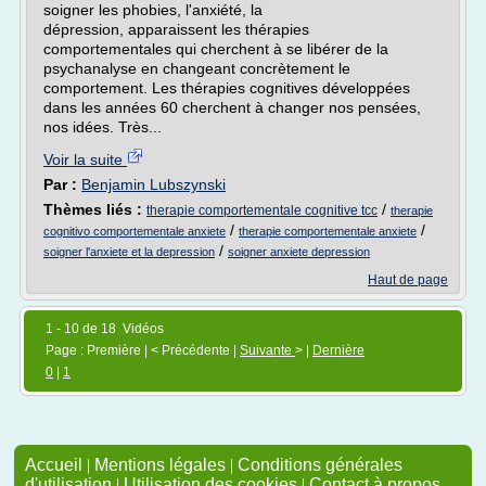
soigner les phobies, l'anxiété, la
dépression, apparaissent les thérapies
comportementales qui cherchent à se libérer de la
psychanalyse en changeant concrètement le
comportement. Les thérapies cognitives développées
dans les années 60 cherchent à changer nos pensées,
nos idées. Très...
Voir la suite
Par :
Benjamin Lubszynski
Thèmes liés :
/
therapie comportementale cognitive tcc
therapie
/
/
cognitivo comportementale anxiete
therapie comportementale anxiete
/
soigner l'anxiete et la depression
soigner anxiete depression
Haut de page
1 - 10 de 18 Vidéos
Page : Première | < Précédente |
Suivante
> |
Dernière
0
|
1
Accueil
|
Mentions légales
|
Conditions générales
d'utilisation
|
Utilisation des cookies
|
Contact à propos