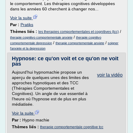
le comportement. Les thérapies cognitives développées
dans les années 60 cherchent à changer nos...
Voir la suite
Par :
Pratiks
Thèmes liés :
/
les therapies comportementales et cognitives (tcc)
/
therapie cognitivo comportementale anxiete
therapie cognitivo
/
/
comportementale depression
therapie comportementale anxiete
soigner
l'anxiete et la depression
Hypnose: ce qu'on voit et ce qu'on ne voit
pas
Aujourd'hui hypnomachie propose un
voir la vidéo
aperçu de quelques unes des limites des
approches hypnotiques et des TCC
(Thérapies Comportementales et
Cognitives). Un angle de vue essentiel à
l'heure où l'hypnose est de plus en plus
médiatisée.
Voir la suite
Par :
Hypno machie
Thèmes liés :
therapie comportementale cognitive tcc