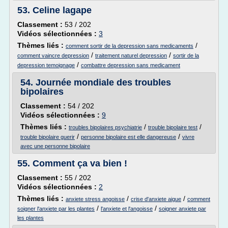
53.
Celine lagape
Classement :
53 / 202
Vidéos sélectionnées :
3
Thèmes liés :
/
comment sortir de la depression sans medicaments
/
/
comment vaincre depression
traitement naturel depression
sortir de la
/
depression temoignage
combattre depression sans medicament
54.
Journée mondiale des troubles
bipolaires
Classement :
54 / 202
Vidéos sélectionnées :
9
Thèmes liés :
/
/
troubles bipolaires psychiatrie
trouble bipolaire test
/
/
trouble bipolaire guerir
personne bipolaire est elle dangereuse
vivre
avec une personne bipolaire
55.
Comment ça va bien !
Classement :
55 / 202
Vidéos sélectionnées :
2
Thèmes liés :
/
/
anxiete stress angoisse
crise d'anxiete aigue
comment
/
/
soigner l'anxiete par les plantes
l'anxiete et l'angoisse
soigner anxiete par
les plantes