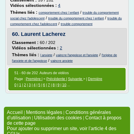
Classement :
59 / 202
Vidéos sélectionnées :
4
Thèmes liés :
/
comportement chez l enfant
trouble du comportement
/
/
social chez l'adolescent
trouble du comportement chez l enfant
trouble du
/
comportement chez l'adolescent
trouble comportement
60.
Laurent Lacherez
Classement :
60 / 202
Vidéos sélectionnées :
2
Thèmes liés :
/
/
l anxiete
vaincre l'angoisse et l'anxiete
l'origine de
/
l'anxiete et de l'angoisse
vaincre anxiete
51 - 60 de 202 Auteurs de vidéos
Page :
Première
| <
Précédente
|
Suivante
> |
Dernière
0
|
1
|
2
|
3
|
4
|
5
|
6
|
7
|
8
|
9
|
10
...
Accueil
|
Mentions légales
|
Conditions générales
d'utilisation
|
Utilisation des cookies
|
Contact à propos
de cette page
Pour ajouter ou supprimer un site, voir l'article 4 des
CGUs