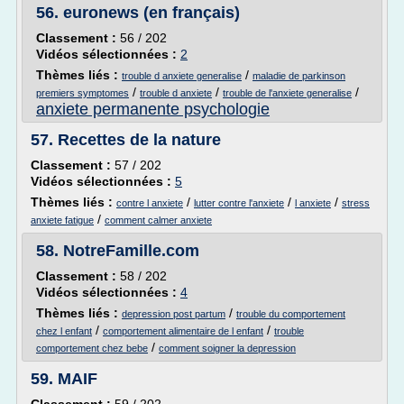
56.
euronews (en français)
Classement :
56 / 202
Vidéos sélectionnées :
2
Thèmes liés :
/
trouble d anxiete generalise
maladie de parkinson
/
/
/
premiers symptomes
trouble d anxiete
trouble de l'anxiete generalise
anxiete permanente psychologie
57.
Recettes de la nature
Classement :
57 / 202
Vidéos sélectionnées :
5
Thèmes liés :
/
/
/
contre l anxiete
lutter contre l'anxiete
l anxiete
stress
/
anxiete fatigue
comment calmer anxiete
58.
NotreFamille.com
Classement :
58 / 202
Vidéos sélectionnées :
4
Thèmes liés :
/
depression post partum
trouble du comportement
/
/
chez l enfant
comportement alimentaire de l enfant
trouble
/
comportement chez bebe
comment soigner la depression
59.
MAIF