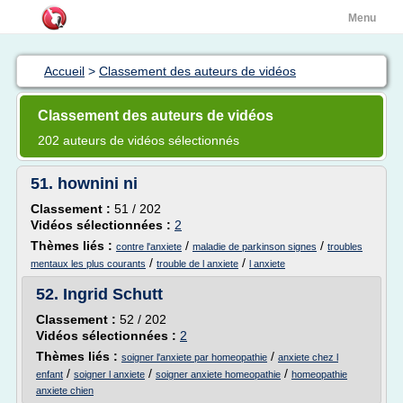
Menu
Accueil
>
Classement des auteurs de vidéos
Classement des auteurs de vidéos
202 auteurs de vidéos sélectionnés
51.
hownini ni
Classement :
51 / 202
Vidéos sélectionnées :
2
Thèmes liés :
/
/
contre l'anxiete
maladie de parkinson signes
troubles
/
/
mentaux les plus courants
trouble de l anxiete
l anxiete
52.
Ingrid Schutt
Classement :
52 / 202
Vidéos sélectionnées :
2
Thèmes liés :
/
soigner l'anxiete par homeopathie
anxiete chez l
/
/
/
enfant
soigner l anxiete
soigner anxiete homeopathie
homeopathie
anxiete chien