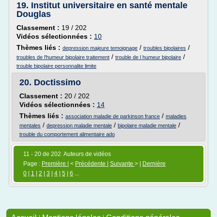
19.
Institut universitaire en santé mentale
Douglas
Classement :
19 / 202
Vidéos sélectionnées :
10
Thèmes liés :
/
/
depression majeure temoignage
troubles bipolaires
/
/
troubles de l'humeur bipolaire traitement
trouble de l humeur bipolaire
trouble bipolaire personnalite limite
20.
Doctissimo
Classement :
20 / 202
Vidéos sélectionnées :
14
Thèmes liés :
/
association maladie de parkinson france
maladies
/
/
/
mentales
depression maladie mentale
bipolaire maladie mentale
trouble du comportement alimentaire ado
11 - 20 de 202 Auteurs de vidéos
Page :
Première
| <
Précédente
|
Suivante
> |
Dernière
0
|
1
|
2
|
3
|
4
|
5
|
6
...