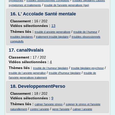
/
/
symptomes
troubles obsessionnels compulsifs
troubles bipolaires causes
/
symptomes et traitements
trouble de l'anxiete generalisee (tag)
16.
L' Accolade Santé mentale
Classement :
16 / 202
Vidéos sélectionnées :
13
Thèmes liés :
/
/
trouble d anxiete generalisee
trouble de l humeur
/
/
troubles bipolaires
traitement trouble bipolaire
troubles obsessionnels
compulsifs
17.
canal9valais
Classement :
17 / 202
Vidéos sélectionnées :
4
Thèmes liés :
/
/
trouble de l humeur bipolaire
trouble bipolaire psychose
/
/
trouble de l anxiete generalise
trouble d'humeur bipolaire
trouble de
l'anxiete generalisee traitement
18.
DeveloppementPerso
Classement :
18 / 202
Vidéos sélectionnées :
9
Thèmes liés :
/
calmer l'anxiete stress
soigner le stress et l'anxiete
/
/
/
naturellement
contre l anxiete
gerer l'anxiete
calmer l anxiete