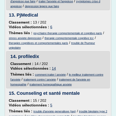
/
/
d'angoisse que faire
traiter l'anxiete et l'angoisse
symptomes crise d
/
angoisse
depression legere que faire
13.
PjMedical
Classement :
13 / 202
Vidéos sélectionnées :
6
Thèmes liés :
/
psychiatre therapie comportementale et cognitive paris
/
/
stress anxiete depression
therapie comportementale cognitive tcc
/
therapies cognitives et comportementales paris
trouble de l'humeur
unipolaire
14.
profiledix
Classement :
14 / 202
Vidéos sélectionnées :
14
Thèmes liés :
/
comment traiter l anxiete
le meilleur traitement contre
/
/
l'anxiete
traitement contre l anxiete
traitement de l'anxiete en
/
homeopathie
traitement homeopathique anxiete
15.
Counseling et santé mentale
Classement :
15 / 202
Vidéos sélectionnées :
5
Thèmes liés :
/
trouble d'anxiete generalisee (tag)
trouble bipolaire type 2