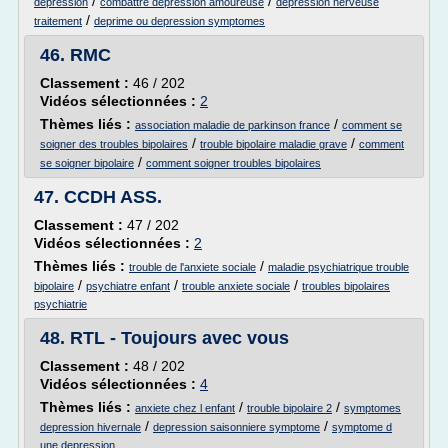
/
/
depression
combattre depression amoureuse
depression nerveuse
/
traitement
deprime ou depression symptomes
46.
RMC
Classement :
46 / 202
Vidéos sélectionnées :
2
Thèmes liés :
/
association maladie de parkinson france
comment se
/
/
soigner des troubles bipolaires
trouble bipolaire maladie grave
comment
/
se soigner bipolaire
comment soigner troubles bipolaires
47.
CCDH ASS.
Classement :
47 / 202
Vidéos sélectionnées :
2
Thèmes liés :
/
trouble de l'anxiete sociale
maladie psychiatrique trouble
/
/
/
bipolaire
psychiatre enfant
trouble anxiete sociale
troubles bipolaires
psychiatrie
48.
RTL - Toujours avec vous
Classement :
48 / 202
Vidéos sélectionnées :
4
Thèmes liés :
/
/
anxiete chez l enfant
trouble bipolaire 2
symptomes
/
/
depression hivernale
depression saisonniere symptome
symptome d
une depression