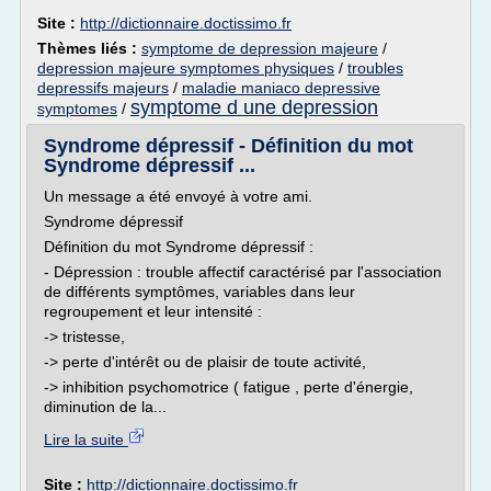
Site :
http://dictionnaire.doctissimo.fr
Thèmes liés :
symptome de depression majeure
/
depression majeure symptomes physiques
/
troubles
depressifs majeurs
/
maladie maniaco depressive
symptome d une depression
symptomes
/
Syndrome dépressif - Définition du mot
Syndrome dépressif ...
Un message a été envoyé à votre ami.
Syndrome dépressif
Définition du mot Syndrome dépressif :
- Dépression : trouble affectif caractérisé par l'association
de différents symptômes, variables dans leur
regroupement et leur intensité :
-> tristesse,
-> perte d'intérêt ou de plaisir de toute activité,
-> inhibition psychomotrice ( fatigue , perte d'énergie,
diminution de la...
Lire la suite
Site :
http://dictionnaire.doctissimo.fr