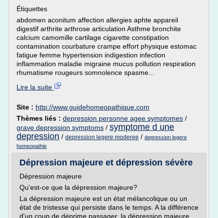
Étiquettes
abdomen aconitum affection allergies aphte appareil
digestif arthrite arthrose articulation Asthme bronchite
calcium camomille cartilage cigarette constipation
contamination courbature crampe effort physique estomac
fatigue femme hypertension indigestion infection
inflammation maladie migraine mucus pollution respiration
rhumatisme rougeurs somnolence spasme...
Lire la suite
Site :
http://www.guidehomeopathique.com
Thèmes liés :
depression personne agee symptomes
/
symptome d une
grave depression symptoms
/
depression
/
/
depression legere moderee
depression legere
homeopathie
Dépression majeure et dépression sévère
Dépression majeure
Qu'est-ce que la dépression majeure?
La dépression majeure est un état mélancolique ou un
état de tristesse qui persiste dans le temps. A la différence
d'un coup de déprime passager, la dépression majeure