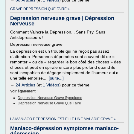
→
68 Articles
(et
1 Vidéos
) pour ce thème
GRAVE DEPRESSION QUE FAIRE »
Depression nerveuse grave | Dépression
Nerveuse
Comment Vaincre la Dépression... Sans Psy, Sans
Antidépresseurs !
Depression nerveuse grave
La dépression est un trouble qui ne reçoit pas assez
d'attention. Personnes déprimées sont souvent dit de «
remonter » ou de « regarder le bon côté des choses » des
choses et peut en spirale encore plus profond quand ils
sont incapables de dégage simplement de l'humeur qui a
une telle emprise...
[suite...]
→
24 Articles
(et
1 Vidéos
) pour ce thème
Voir également
:
Depression Nerveuse Grave Symptome
Depression Nerveuse Grave Que Faire
LA MANIACO DEPRESSION EST ELLE UNE MALADIE GRAVE »
Maniaco-dépression symptomes maniaco-
dépression