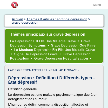
Menu
Accueil
>
Thèmes & articles : sortir de depression
>
grave depression
Thèmes principaux sur grave depression
La
Depression
Est Elle Une
Maladie
Grave
•
Grave
Depression
Symptoms
•
Grave Depression
Que Faire
•
La
Maniaco
Depression
Est Elle Une
Maladie
Grave
•
Signe
De
Depression Grave
•
Grave Depression
Postpartum
•
Grave Depression
Hospitalisation
•
LA DEPRESSION EST ELLE UNE MALADIE GRAVE »
Dépression : Définition / Différents types -
État dépressif
Définition générale
La dépression est une maladie psychosomatique due à un
dérèglement de l'humeur.
L'humeur se définit comme la disposition affective et