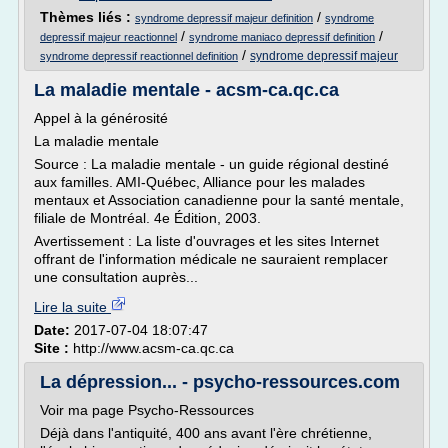
Thèmes liés :
/
syndrome depressif majeur definition
syndrome
/
/
depressif majeur reactionnel
syndrome maniaco depressif definition
/
syndrome depressif majeur
syndrome depressif reactionnel definition
La maladie mentale - acsm-ca.qc.ca
Appel à la générosité
La maladie mentale
Source : La maladie mentale - un guide régional destiné
aux familles. AMI-Québec, Alliance pour les malades
mentaux et Association canadienne pour la santé mentale,
filiale de Montréal. 4e Édition, 2003.
Avertissement : La liste d'ouvrages et les sites Internet
offrant de l'information médicale ne sauraient remplacer
une consultation auprès...
Lire la suite
Date:
2017-07-04 18:07:47
Site :
http://www.acsm-ca.qc.ca
La dépression... - psycho-ressources.com
Voir ma page Psycho-Ressources
Déjà dans l'antiquité, 400 ans avant l'ère chrétienne,