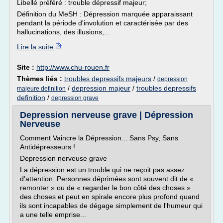
Libellé préféré : trouble dépressif majeur;
Définition du MeSH : Dépression marquée apparaissant
pendant la période d'involution et caractérisée par des
hallucinations, des illusions,...
Lire la suite
Site :
http://www.chu-rouen.fr
Thèmes liés :
troubles depressifs majeurs
/
depression
/
depression majeur
/
troubles depressifs
majeure definition
definition
/
depression grave
Depression nerveuse grave | Dépression
Nerveuse
Comment Vaincre la Dépression... Sans Psy, Sans
Antidépresseurs !
Depression nerveuse grave
La dépression est un trouble qui ne reçoit pas assez
d'attention. Personnes déprimées sont souvent dit de «
remonter » ou de « regarder le bon côté des choses »
des choses et peut en spirale encore plus profond quand
ils sont incapables de dégage simplement de l'humeur qui
a une telle emprise...