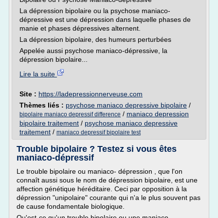
La dépression bipolaire ou la psychose maniaco-
dépressive est une dépression dans laquelle phases de
manie et phases dépressives alternent.
La dépression bipolaire, des humeurs perturbées
Appelée aussi psychose maniaco-dépressive, la
dépression bipolaire...
Lire la suite
Site :
https://ladepressionnerveuse.com
Thèmes liés :
psychose maniaco depressive bipolaire
/
/
maniaco depression
bipolaire maniaco depressif difference
bipolaire traitement
/
psychose maniaco depressive
traitement
/
maniaco depressif bipolaire test
Trouble bipolaire ? Testez si vous êtes
maniaco-dépressif
Le trouble bipolaire ou maniaco- dépression , que l'on
connaît aussi sous le nom de dépression bipolaire, est une
affection génétique héréditaire. Ceci par opposition à la
dépression "unipolaire" courante qui n'a le plus souvent pas
de cause fondamentale biologique.
Qu'est-ce qu'un trouble bipolaire ou une maniaco-