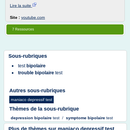
Lire la suite
Site :
youtube.com
7 Ressources
Sous-rubriques
test
bipolaire
trouble bipolaire
test
Autres sous-rubriques
maniaco depressif test
Thèmes de la sous-rubrique
depression bipolaire
test
/
symptome bipolaire
test
Plus de thèmes sur
maniaco depressif test