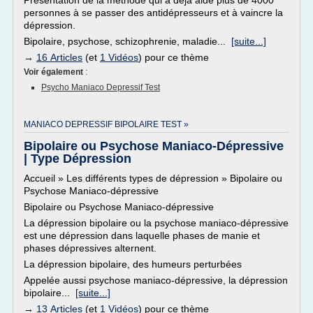
Présentation de la méthode qui a déjà aidé plus de 4000
personnes à se passer des antidépresseurs et à vaincre la
dépression.
Bipolaire, psychose, schizophrenie, maladie...
[suite...]
→
16 Articles
(et
1 Vidéos
) pour ce thème
Voir également
:
Psycho Maniaco Depressif Test
MANIACO DEPRESSIF BIPOLAIRE TEST »
Bipolaire ou Psychose Maniaco-Dépressive
| Type Dépression
Accueil » Les différents types de dépression » Bipolaire ou
Psychose Maniaco-dépressive
Bipolaire ou Psychose Maniaco-dépressive
La dépression bipolaire ou la psychose maniaco-dépressive
est une dépression dans laquelle phases de manie et
phases dépressives alternent.
La dépression bipolaire, des humeurs perturbées
Appelée aussi psychose maniaco-dépressive, la dépression
bipolaire...
[suite...]
→
13 Articles
(et
1 Vidéos
) pour ce thème