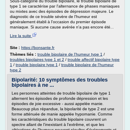
Sous-catégorie du trouble bipolaire, le trouble bipolaire de
type 1 se caractérise par l'alternance de phases maniaques
ou mixtes avec des épisodes de dépression majeure. Le
diagnostic de ce trouble sévère de l'humeur est
généralement établi à l'occasion du premier épisode
maniaque. Si aucune cause avérée n'a pas encore été...
Lire la suite
Site :
https://bonsante.fr
Thèmes liés :
trouble bipolaire de l'humeur type 1
/
troubles bipolaires type 1 et 2
/
trouble affectif bipolaire type
1
/
trouble bipolaire type 1
/
trouble bipolaire de l'humeur
type 2
Bipolarité: 10 symptômes des troubles
bipolaires à ne ...
Les personnes atteintes de trouble bipolaire de type 1
alternent les épisodes de profonde dépression et les
épisodes de joie excessive - aussi appelée manie.
Beaucoup plus répandue, la bipolarité de type 2 est une
forme atténuée de manie appelée hypomanie. Comme
les caractéristiques du trouble bipolaire couvrent un
spectre allant de l'inexistant à l'extrême, et que les
altérations de l'humeur peuvent résulter d'événements et