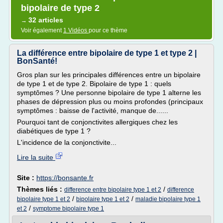
bipolaire de type 2
32 articles
→
Voir également
1 Vidéos
pour ce thème
La différence entre bipolaire de type 1 et type 2 |
BonSanté!
Gros plan sur les principales différences entre un bipolaire
de type 1 et de type 2. Bipolaire de type 1 : quels
symptômes ? Une personne bipolaire de type 1 alterne les
phases de dépression plus ou moins profondes (principaux
symptômes : baisse de l'activité, manque de......
Pourquoi tant de conjonctivites allergiques chez les
diabétiques de type 1 ?
L'incidence de la conjonctivite...
Lire la suite
Site :
https://bonsante.fr
Thèmes liés :
/
difference entre bipolaire type 1 et 2
difference
/
/
bipolaire type 1 et 2
bipolaire type 1 et 2
maladie bipolaire type 1
/
et 2
symptome bipolaire type 1