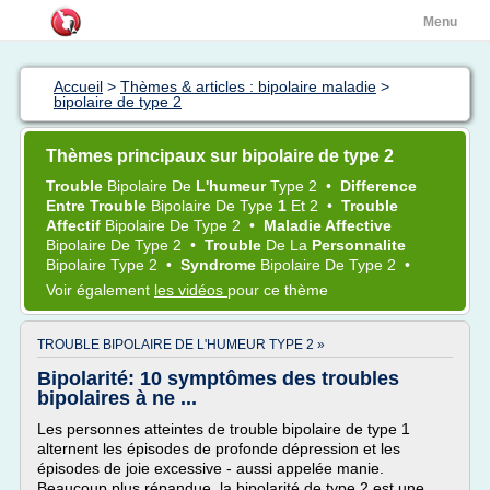
Menu
Accueil
>
Thèmes & articles : bipolaire maladie
>
bipolaire de type 2
Thèmes principaux sur bipolaire de type 2
Trouble
Bipolaire
De
L'humeur
Type 2
•
Difference
Entre Trouble
Bipolaire
De
Type
1
Et
2
•
Trouble
Affectif
Bipolaire
De
Type 2
•
Maladie Affective
Bipolaire
De
Type 2
•
Trouble
De La
Personnalite
Bipolaire Type 2
•
Syndrome
Bipolaire
De
Type 2
•
Voir également
les vidéos
pour ce thème
TROUBLE BIPOLAIRE DE L'HUMEUR TYPE 2 »
Bipolarité: 10 symptômes des troubles
bipolaires à ne ...
Les personnes atteintes de trouble bipolaire de type 1
alternent les épisodes de profonde dépression et les
épisodes de joie excessive - aussi appelée manie.
Beaucoup plus répandue, la bipolarité de type 2 est une