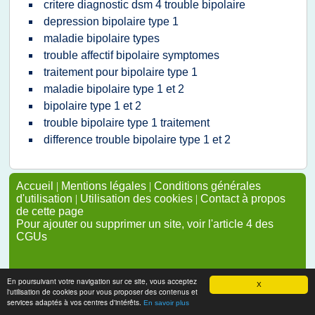
critere diagnostic dsm 4 trouble bipolaire
depression bipolaire type 1
maladie bipolaire types
trouble affectif bipolaire symptomes
traitement pour bipolaire type 1
maladie bipolaire type 1 et 2
bipolaire type 1 et 2
trouble bipolaire type 1 traitement
difference trouble bipolaire type 1 et 2
Accueil
|
Mentions légales
|
Conditions générales
d'utilisation
|
Utilisation des cookies
|
Contact à propos
de cette page
Pour ajouter ou supprimer un site, voir l'article 4 des
CGUs
En poursuivant votre navigation sur ce site, vous acceptez
X
l'utilisation de cookies pour vous proposer des contenus et
services adaptés à vos centres d'intérêts.
En savoir plus