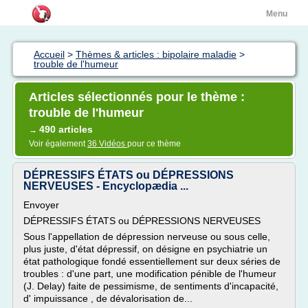
Menu
Accueil
>
Thèmes & articles : bipolaire maladie
>
trouble de l'humeur
Articles sélectionnés pour le thème :
trouble de l'humeur
490 articles
→
Voir également
36 Vidéos
pour ce thème
DÉPRESSIFS ÉTATS ou DÉPRESSIONS
NERVEUSES - Encyclopædia ...
Envoyer
DÉPRESSIFS ÉTATS ou DÉPRESSIONS NERVEUSES
Sous l'appellation de dépression nerveuse ou sous celle,
plus juste, d'état dépressif, on désigne en psychiatrie un
état pathologique fondé essentiellement sur deux séries de
troubles : d'une part, une modification pénible de l'humeur
(J. Delay) faite de pessimisme, de sentiments d'incapacité,
d' impuissance , de dévalorisation de...