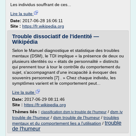
Les individus souffrant de ces...
Lire la suite
Date:
2017-06-28 16:06:11
Site :
https://fr.wikipedia.org
Trouble dissociatif de l'identité —
Wikipédia
Selon le Manuel diagnostique et statistique des troubles
mentaux (DSM), le TDI implique « la présence de deux ou
plusieurs identités ou « états de personnalité » distincts
qui prennent tour à tour le contrôle du comportement du
sujet, s'accompagnant d'une incapacité à évoquer des
souvenirs personnels [7] . » Chez chaque individu, les
symptômes varient et le comportement peut...
Lire la suite
Date:
2017-06-29 08:11:46
Site :
https://fr.wikipedia.org
Thèmes liés :
/
dsm iv
classification dsm iv trouble de l'humeur
trouble de l'humeur
/
dsm trouble de l'humeur
/
troubles
trouble
mentaux et du comportement lies a l'utilisation
/
de l'humeur