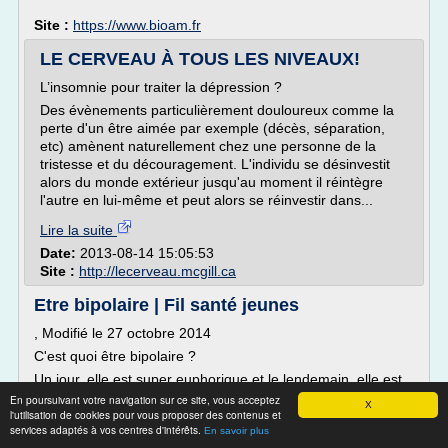
Site :
https://www.bioam.fr
LE CERVEAU À TOUS LES NIVEAUX!
L’insomnie pour traiter la dépression ?
Des évènements particulièrement douloureux comme la
perte d'un être aimée par exemple (décès, séparation,
etc) amènent naturellement chez une personne de la
tristesse et du découragement. L'individu se désinvestit
alors du monde extérieur jusqu'au moment il réintègre
l'autre en lui-même et peut alors se réinvestir dans...
Lire la suite
Date:
2013-08-14 15:05:53
Site :
http://lecerveau.mcgill.ca
Etre bipolaire | Fil santé jeunes
, Modifié le 27 octobre 2014
C'est quoi être bipolaire ?
Un jour, elle est super euphorique et le lendemain, elle est
complètement down !! Elle est bipolaire ou quoi !!??...
En poursuivant votre navigation sur ce site, vous acceptez
X
l'utilisation de cookies pour vous proposer des contenus et
Quand une personne a de forts changements d'humeur et
services adaptés à vos centres d'intérêts.
qu'on ne comprend pas toujours pourquoi, alors la question
En savoir plus