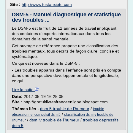
Site :
http://www.testanxiete.com
DSM-5 - Manuel diagnostique et statistique
des troubles ...
Le DSM-5 est le fruit de 12 années de travail impliquant
des centaines d'experts internationaux dans tous les
domaines de la santé mentale.
Cet ouvrage de référence propose une classification des
troubles mentaux, tous décrits de façon claire, concise et
systématique.
Ce qui est nouveau dans le DSM-5 :
- Les troubles apparus dans l'enfance sont pris en compte
dans une perspective développementale et longitudinale,
ce qui...
Lire la suite
Date:
2017-05-19 16:25:05
Site :
http://gratuitlivresfranceenligne.blogspot.com
Thèmes liés :
dsm 5 trouble de l'humeur
/
trouble
/
obsessionnel compulsif dsm 5
classification dsm iv trouble de
/
dsm iv trouble de l'humeur
/
troubles depressifs
l'humeur
dsm 5