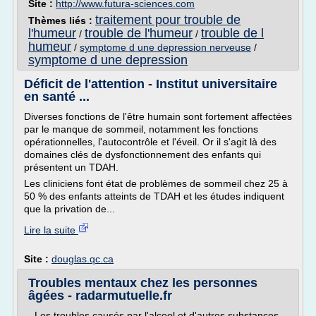
Site :
http://www.futura-sciences.com
traitement pour trouble de
Thèmes liés :
l'humeur
trouble de l'humeur
trouble de l
/
/
humeur
/
symptome d une depression nerveuse
/
symptome d une depression
Déficit de l'attention - Institut universitaire
en santé ...
Diverses fonctions de l'être humain sont fortement affectées
par le manque de sommeil, notamment les fonctions
opérationnelles, l'autocontrôle et l'éveil. Or il s'agit là des
domaines clés de dysfonctionnement des enfants qui
présentent un TDAH.
Les cliniciens font état de problèmes de sommeil chez 25 à
50 % des enfants atteints de TDAH et les études indiquent
que la privation de...
Lire la suite
Site :
douglas.qc.ca
Troubles mentaux chez les personnes
âgées - radarmutuelle.fr
- Les troubles causés par l'alcool et d'autres substances