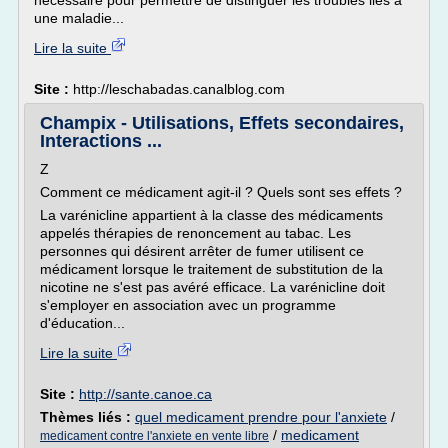
nécessaire pour permettre de distinguer les troubles liés à
une maladie...
Lire la suite
Site :
http://leschabadas.canalblog.com
Champix - Utilisations, Effets secondaires,
Interactions ...
Z
Comment ce médicament agit-il ? Quels sont ses effets ?
La varénicline appartient à la classe des médicaments
appelés thérapies de renoncement au tabac. Les
personnes qui désirent arrêter de fumer utilisent ce
médicament lorsque le traitement de substitution de la
nicotine ne s'est pas avéré efficace. La varénicline doit
s'employer en association avec un programme
d'éducation...
Lire la suite
Site :
http://sante.canoe.ca
Thèmes liés :
quel medicament prendre pour l'anxiete
/
/
medicament
medicament contre l'anxiete en vente libre