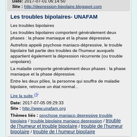
Date:
2017-07-01 06:14:50
Site :
http://depression-bipolaire.blogspot.com
Les troubles bipolaires- UNAFAM
Les troubles bipolaires
Les troubles bipolaires comportent généralement deux
phases : la phase maniaque et la phase dépressive.
Autrefois appelé psychose maniaco-dépressive, le trouble
bipolaire fait partie des troubles de l'humeur auxquels
appartient également la dépression récurrente (ou trouble
unipolaire).
La maladie comporte généralement deux phases : la phase
maniaque et la phase dépressive.
Entre les deux pôles, la personne qui souffre de maladie
bipolaire, retrouve un état normal...
Lire la suite
Date:
2017-07-05 09:29:33
Site :
http://www.unafam.org
Thèmes liés :
psychose maniaco depressive trouble
trouble
bipolaire
/
trouble bipolaire maniaco depression
/
de l'humeur et trouble bipolaire
trouble de l'humeur
/
bipolaire
trouble de l humeur bipolaire
/