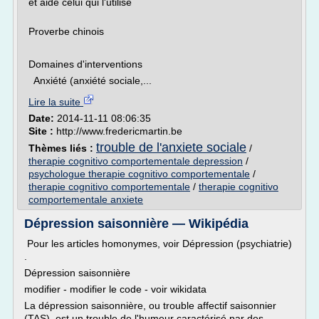
et aide celui qui l'utilise
Proverbe chinois
Domaines d'interventions
Anxiété (anxiété sociale,...
Lire la suite
Date:
2014-11-11 08:06:35
Site :
http://www.fredericmartin.be
trouble de l'anxiete sociale
Thèmes liés :
/
therapie cognitivo comportementale depression
/
psychologue therapie cognitivo comportementale
/
therapie cognitivo comportementale
/
therapie cognitivo
comportementale anxiete
Dépression saisonnière — Wikipédia
Pour les articles homonymes, voir Dépression (psychiatrie)
.
Dépression saisonnière
modifier - modifier le code - voir wikidata
La dépression saisonnière, ou trouble affectif saisonnier
(TAS), est un trouble de l'humeur caractérisé par des