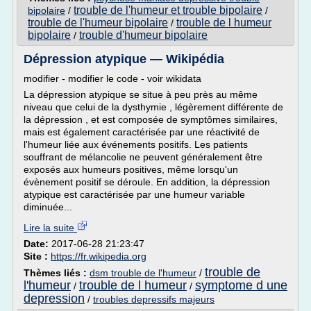
trouble de l'humeur et trouble bipolaire
bipolaire
/
/
trouble de l'humeur bipolaire
trouble de l humeur
/
bipolaire
trouble d'humeur bipolaire
/
Dépression atypique — Wikipédia
modifier - modifier le code - voir wikidata
La dépression atypique se situe à peu près au même
niveau que celui de la dysthymie , légèrement différente de
la dépression , et est composée de symptômes similaires,
mais est également caractérisée par une réactivité de
l'humeur liée aux événements positifs. Les patients
souffrant de mélancolie ne peuvent généralement être
exposés aux humeurs positives, même lorsqu'un
évènement positif se déroule. En addition, la dépression
atypique est caractérisée par une humeur variable
diminuée...
Lire la suite
Date:
2017-06-28 21:23:47
Site :
https://fr.wikipedia.org
trouble de
Thèmes liés :
dsm trouble de l'humeur
/
l'humeur
trouble de l humeur
symptome d une
/
/
depression
/
troubles depressifs majeurs