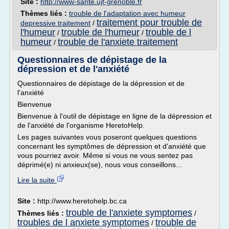
Site :
http://www-sante.ujf-grenoble.fr
Thèmes liés :
trouble de l'adaptation avec humeur
traitement pour trouble de
depressive traitement
/
l'humeur
trouble de l'humeur
trouble de l
/
/
humeur
trouble de l'anxiete traitement
/
Questionnaires de dépistage de la
dépression et de l'anxiété
Questionnaires de dépistage de la dépression et de
l'anxiété
Bienvenue
Bienvenue à l'outil de dépistage en ligne de la dépression et
de l'anxiété de l'organisme HeretoHelp.
Les pages suivantes vous poseront quelques questions
concernant les symptômes de dépression et d'anxiété que
vous pourriez avoir. Même si vous ne vous sentez pas
déprimé(e) ni anxieux(se), nous vous conseillons...
Lire la suite
Site :
http://www.heretohelp.bc.ca
trouble de l'anxiete symptomes
Thèmes liés :
/
troubles de l anxiete symptomes
trouble de
/