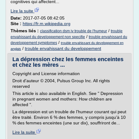
cognitives qui affectent...
Lire la suite
Date:
2017-07-05 08:42:05
Site :
https://fr.m.wikipedia.org
Thèmes liés :
/
classification dsm iv trouble de l'humeur
trouble
/
envahissant du developpement non specifie
trouble envahissant du
/
developpement symptomes
trouble envahissant du developpement en
/
trouble envahissant du developpement
anglais
La dépression chez les femmes enceintes
et chez les mères ...
Copyright and License information
Droit d'auteur © 2004, Pulsus Group Inc. All rights
reserved
This article is also available in English. See " Depression
in pregnant women and mothers: How children are
affected ".
La dépression est un trouble de l'humeur courant qui peut
être traité. Environ 6 % des femmes, y compris jusqu'à 10
% des femmes enceintes (une sur dix), souffriront de...
Lire la suite