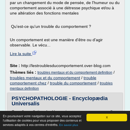
par un changement du mode de pensée, de l'humeur ou du
comportement associé à une détresse psychique et/ou à
une altération des fonctions mentales
Qu'est-ce qu'un trouble du comportement ?
Un comportement est une manière d'être ou d'agir
observable. Le vécu...
Lire la suite
Site :
http://lestroublesducomportement.over-blog.com
Thèmes liés :
/
troubles mentaux et du comportement definition
troubles mentaux et du comportement
/
trouble
comportement chez
/
trouble du comportement
/
troubles
mentaux definition
PSYCHOPATHOLOGIE - Encyclopædia
Universalis
Sous l'appellation de dépression nerveuse ou sous celle,
En poursuivant votre navigation sur ce site, vous acceptez
plus juste, d'état dépressif, on désigne en
X
l'utilisation de cookies pour vous proposer des contenus et
psychiatrie
services adaptés à vos centres d'intérêts.
En savoir plus