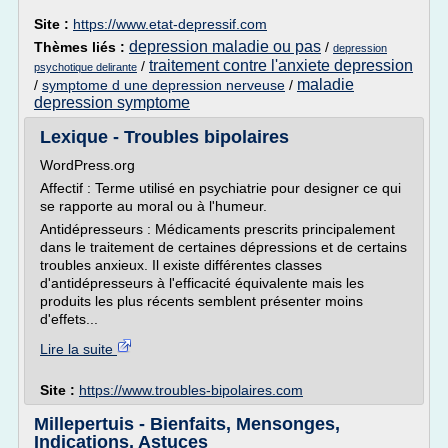
Site :
https://www.etat-depressif.com
depression maladie ou pas
Thèmes liés :
/
depression
traitement contre l'anxiete depression
/
psychotique delirante
maladie
/
symptome d une depression nerveuse
/
depression symptome
Lexique - Troubles bipolaires
WordPress.org
Affectif : Terme utilisé en psychiatrie pour designer ce qui
se rapporte au moral ou à l'humeur.
Antidépresseurs : Médicaments prescrits principalement
dans le traitement de certaines dépressions et de certains
troubles anxieux. Il existe différentes classes
d'antidépresseurs à l'efficacité équivalente mais les
produits les plus récents semblent présenter moins
d'effets...
Lire la suite
Site :
https://www.troubles-bipolaires.com
Millepertuis - Bienfaits, Mensonges,
Indications, Astuces