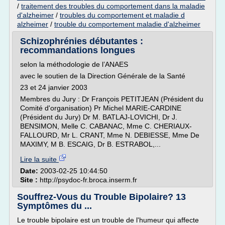
/
traitement des troubles du comportement dans la maladie
d'alzheimer
/
troubles du comportement et maladie d
alzheimer
/
trouble du comportement maladie d'alzheimer
Schizophrénies débutantes :
recommandations longues
selon la méthodologie de l’ANAES
avec le soutien de la Direction Générale de la Santé
23 et 24 janvier 2003
Membres du Jury : Dr François PETITJEAN (Président du
Comité d'organisation) Pr Michel MARIE-CARDINE
(Président du Jury) Dr M. BATLAJ-LOVICHI, Dr J.
BENSIMON, Melle C. CABANAC, Mme C. CHERIAUX-
FALLOURD, Mr L. CRANT, Mme N. DEBIESSE, Mme De
MAXIMY, M B. ESCAIG, Dr B. ESTRABOL,...
Lire la suite
Date:
2003-02-25 10:44:50
Site :
http://psydoc-fr.broca.inserm.fr
Souffrez-Vous du Trouble Bipolaire? 13
Symptômes du ...
Le trouble bipolaire est un trouble de l'humeur qui affecte