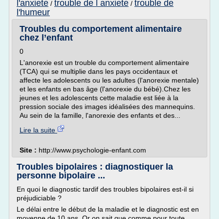
l'anxiete
trouble de l anxiete
trouble de
/
/
l'humeur
Troubles du comportement alimentaire
chez l’enfant
0
L'anorexie est un trouble du comportement alimentaire
(TCA) qui se multiplie dans les pays occidentaux et
affecte les adolescents ou les adultes (l'anorexie mentale)
et les enfants en bas âge (l'anorexie du bébé).Chez les
jeunes et les adolescents cette maladie est liée à la
pression sociale des images idéalisées des mannequins.
Au sein de la famille, l'anorexie des enfants et des...
Lire la suite
Site :
http://www.psychologie-enfant.com
Troubles bipolaires : diagnostiquer la
personne bipolaire ...
En quoi le diagnostic tardif des troubles bipolaires est-il si
préjudiciable ?
Le délai entre le début de la maladie et le diagnostic est en
moyenne de 10 ans. Or on sait que comme pour toute